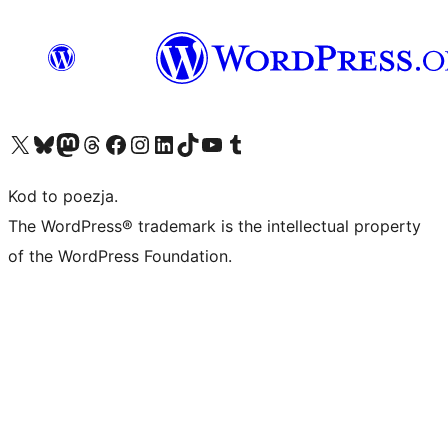
Odwiedź nasze konto X (dawniej Twitter)
Odwiedź nasze konto Bluesky
Odwiedź nasze konto na Mastodoncie
Odwiedź naszego Threadsa
Odwiedź naszego Facebooka
Odwiedź nasze konto na Instagramie
Odwiedź nasze konto na LinkedIn
Odwiedź naszego TikToka
Odwiedź nasz kanał YouTube
Odwiedź naszego Tumblra
Kod to poezja.
The WordPress® trademark is the intellectual property
of the WordPress Foundation.