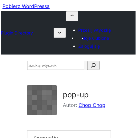
Pobierz WordPressa
Prześlij wtyczkę
Plugin Directory
Moje ulubione
Zaloguj się
Szukaj
wtyczek
pop-up
Autor:
Chop Chop