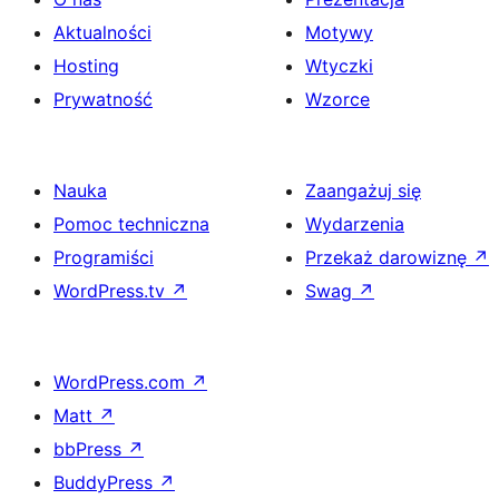
Aktualności
Motywy
Hosting
Wtyczki
Prywatność
Wzorce
Nauka
Zaangażuj się
Pomoc techniczna
Wydarzenia
Programiści
Przekaż darowiznę
↗
WordPress.tv
↗
Swag
↗
WordPress.com
↗
Matt
↗
bbPress
↗
BuddyPress
↗