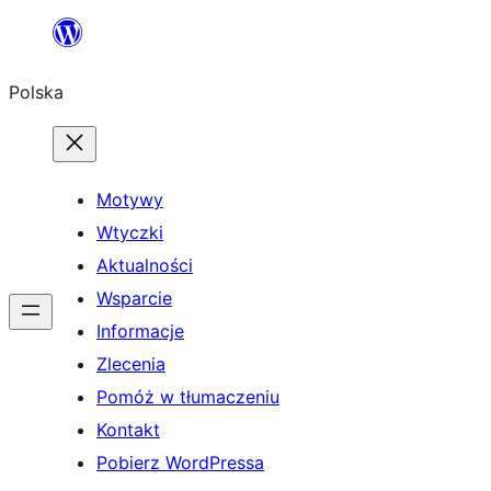
Przejdź
do
Polska
treści
Motywy
Wtyczki
Aktualności
Wsparcie
Informacje
Zlecenia
Pomóż w tłumaczeniu
Kontakt
Pobierz WordPressa