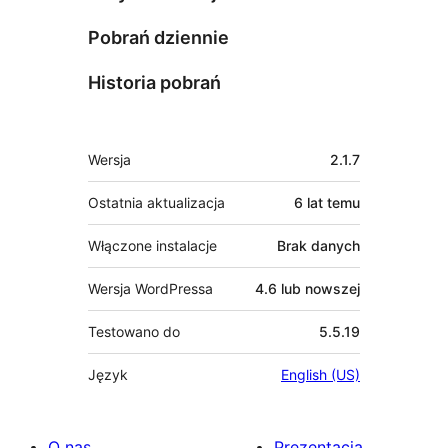
Pobrań dziennie
Historia pobrań
Meta
Wersja
2.1.7
Ostatnia aktualizacja
6 lat
temu
Włączone instalacje
Brak danych
Wersja WordPressa
4.6 lub nowszej
Testowano do
5.5.19
Język
English (US)
O nas
Prezentacja