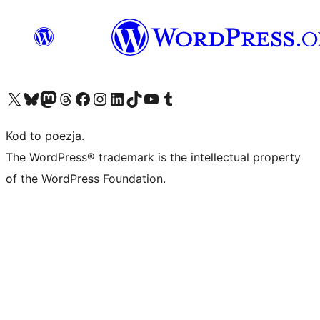
Odwiedź nasze konto X (dawniej Twitter)
Odwiedź nasze konto Bluesky
Odwiedź nasze konto na Mastodoncie
Odwiedź naszego Threadsa
Odwiedź naszego Facebooka
Odwiedź nasze konto na Instagramie
Odwiedź nasze konto na LinkedIn
Odwiedź naszego TikToka
Odwiedź nasz kanał YouTube
Odwiedź naszego Tumblra
Kod to poezja.
The WordPress® trademark is the intellectual property
of the WordPress Foundation.