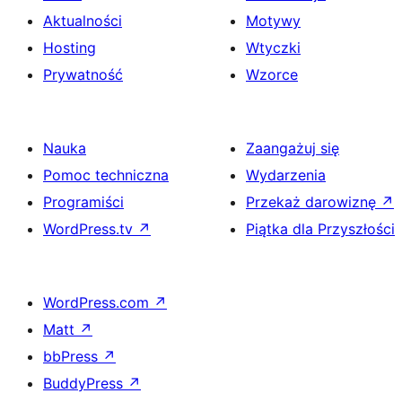
Aktualności
Motywy
Hosting
Wtyczki
Prywatność
Wzorce
Nauka
Zaangażuj się
Pomoc techniczna
Wydarzenia
Programiści
Przekaż darowiznę
↗
WordPress.tv
↗
Piątka dla Przyszłości
WordPress.com
↗
Matt
↗
bbPress
↗
BuddyPress
↗