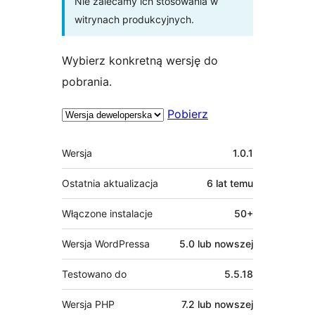
Nie zalecamy ich stosowania w
witrynach produkcyjnych.
Wybierz konkretną wersję do
pobrania.
Pobierz
Meta
Wersja
1.0.1
Ostatnia aktualizacja
6 lat
temu
Włączone instalacje
50+
Wersja WordPressa
5.0 lub nowszej
Testowano do
5.5.18
Wersja PHP
7.2 lub nowszej