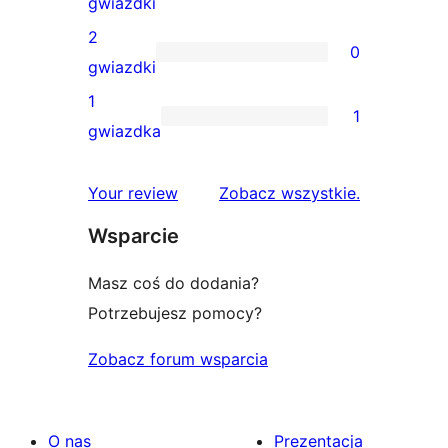
2
gwiazdki
gwiazdkowych
recenzje
2
0
3-
0
gwiazdki
gwiazdkowe
recenzji
1
1
2-
1
gwiazdka
gwiazdkowych
recenzja
1-
recenzje
Your review
Zobacz wszystkie
.
gwiazdkowa
Wsparcie
Masz coś do dodania?
Potrzebujesz pomocy?
Zobacz forum wsparcia
O nas
Prezentacja