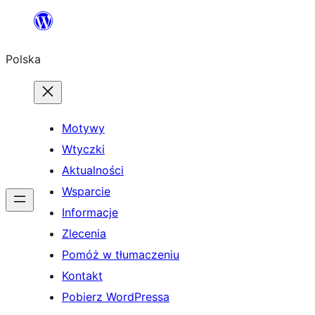
Przejdź
do
Polska
treści
Motywy
Wtyczki
Aktualności
Wsparcie
Informacje
Zlecenia
Pomóż w tłumaczeniu
Kontakt
Pobierz WordPressa