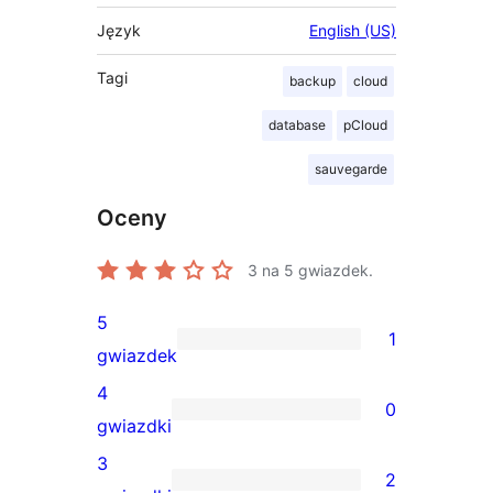
Język
English (US)
Tagi
backup
cloud
database
pCloud
sauvegarde
Oceny
3
na 5 gwiazdek.
5
1
1
gwiazdek
recenzja
4
0
5-
0
gwiazdki
gwiazdkowa
recenzji
3
2
4-