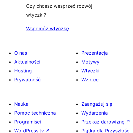
Czy chcesz wesprzeć rozwój
wtyczki?
Wspomóż wtyczkę
O nas
Prezentacja
Aktualności
Motywy
Hosting
Wtyczki
Prywatność
Wzorce
Nauka
Zaangażuj się
Pomoc techniczna
Wydarzenia
Programiści
Przekaż darowiznę
↗
WordPress.tv
↗
Piątka dla Przyszłości