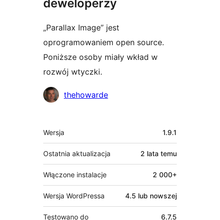
deweloperzy
„Parallax Image” jest
oprogramowaniem open source.
Poniższe osoby miały wkład w
rozwój wtyczki.
Zaangażowani
thehowarde
Meta
Wersja
1.9.1
Ostatnia aktualizacja
2 lata
temu
Włączone instalacje
2 000+
Wersja WordPressa
4.5 lub nowszej
Testowano do
6.7.5