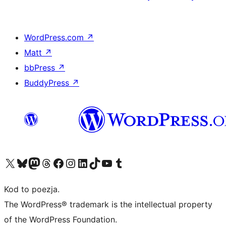
WordPress.com
↗
Matt
↗
bbPress
↗
BuddyPress
↗
Odwiedź nasze konto X (dawniej Twitter)
Odwiedź nasze konto Bluesky
Odwiedź nasze konto na Mastodoncie
Odwiedź naszego Threadsa
Odwiedź naszego Facebooka
Odwiedź nasze konto na Instagramie
Odwiedź nasze konto na LinkedIn
Odwiedź naszego TikToka
Odwiedź nasz kanał YouTube
Odwiedź naszego Tumblra
Kod to poezja.
The WordPress® trademark is the intellectual property
of the WordPress Foundation.