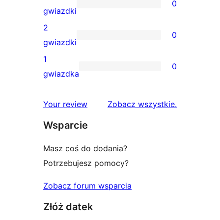
0
4-
0
gwiazdki
gwiazdkowych
recenzji
2
0
3-
0
gwiazdki
gwiazdkowych
recenzji
1
0
2-
0
gwiazdka
gwiazdkowych
recenzji
1-
recenzje
Your review
Zobacz wszystkie
.
gwiazdkowych
Wsparcie
Masz coś do dodania?
Potrzebujesz pomocy?
Zobacz forum wsparcia
Złóż datek