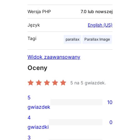
Wersja PHP
7.0 lub nowszej
Język
English (US)
Tagi
parallax
Parallax Image
Widok zaawansowany
Oceny
5
na 5 gwiazdek.
5
10
10
gwiazdek
recenzji
4
0
5-
0
gwiazdki
gwiazdkowych
recenzji
3