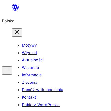
Przejdź
do
Polska
treści
Motywy
Wtyczki
Aktualności
Wsparcie
Informacje
Zlecenia
Pomóż w tłumaczeniu
Kontakt
Pobierz WordPressa