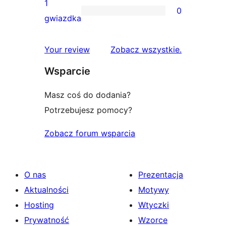
recenzji
1
0
2-
0
gwiazdka
gwiazdkowych
recenzji
1-
recenzje
Your review
Zobacz wszystkie
.
gwiazdkowych
Wsparcie
Masz coś do dodania?
Potrzebujesz pomocy?
Zobacz forum wsparcia
O nas
Prezentacja
Aktualności
Motywy
Hosting
Wtyczki
Prywatność
Wzorce