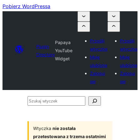
Pobierz WordPressa
Prześlij
Prześlij
Papaya
Plugin
wtyczkę
wtyczkę
YouTube
Directory
Moje
Moje
Widget
ulubione
ulubione
Zaloguj
Zaloguj
się
się
Szukaj
wtyczek
Wtyczka
nie została
przetestowana z trzema ostatnimi