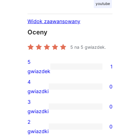
youtube
Widok zaawansowany
Oceny
5
na 5 gwiazdek.
5
1
1
gwiazdek
recenzja
4
0
5-
0
gwiazdki
gwiazdkowa
recenzji
3
0
4-
0
gwiazdki
gwiazdkowych
recenzji
2
0
3-
0
gwiazdki
gwiazdkowych