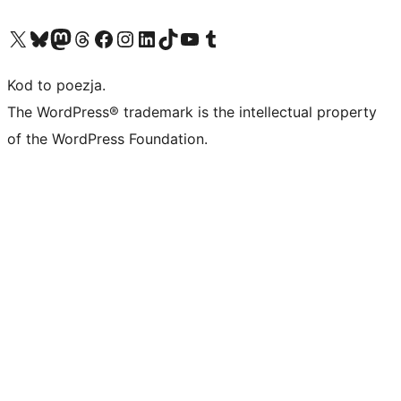
Odwiedź nasze konto X (dawniej Twitter)
Odwiedź nasze konto Bluesky
Odwiedź nasze konto na Mastodoncie
Odwiedź naszego Threadsa
Odwiedź naszego Facebooka
Odwiedź nasze konto na Instagramie
Odwiedź nasze konto na LinkedIn
Odwiedź naszego TikToka
Odwiedź nasz kanał YouTube
Odwiedź naszego Tumblra
Kod to poezja.
The WordPress® trademark is the intellectual property
of the WordPress Foundation.