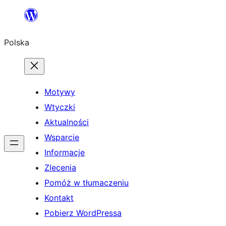
Przejdź
do
Polska
treści
Motywy
Wtyczki
Aktualności
Wsparcie
Informacje
Zlecenia
Pomóż w tłumaczeniu
Kontakt
Pobierz WordPressa