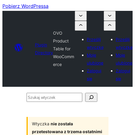
Pobierz WordPressa
OVO
Prześlij
Prześlij
Product
Plugin
wtyczkę
wtyczkę
Table for
Directory
Moje
Moje
WooComm
ulubione
ulubione
erce
Zaloguj
Zaloguj
się
się
Szukaj
wtyczek
Wtyczka
nie została
przetestowana z trzema ostatnimi