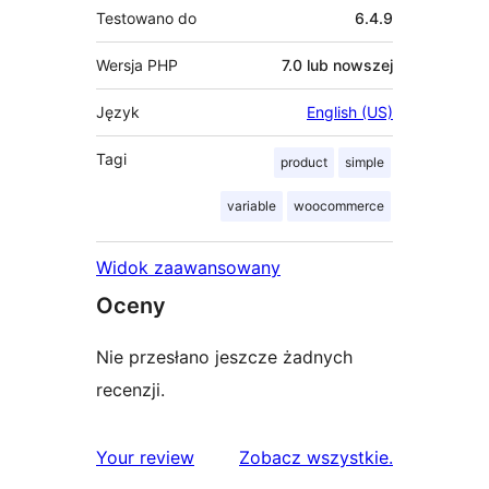
Testowano do
6.4.9
Wersja PHP
7.0 lub nowszej
Język
English (US)
Tagi
product
simple
variable
woocommerce
Widok zaawansowany
Oceny
Nie przesłano jeszcze żadnych
recenzji.
recenzje
Your review
Zobacz wszystkie
.