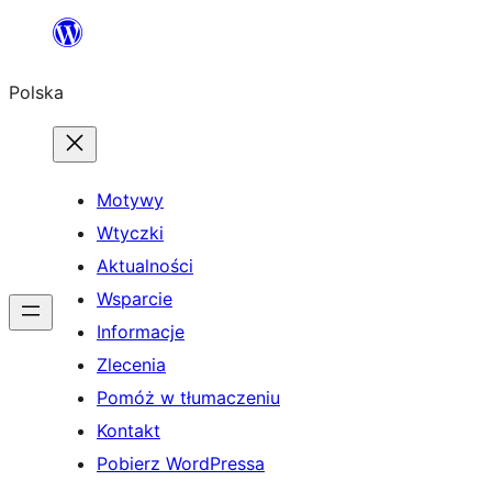
Przejdź
do
Polska
treści
Motywy
Wtyczki
Aktualności
Wsparcie
Informacje
Zlecenia
Pomóż w tłumaczeniu
Kontakt
Pobierz WordPressa