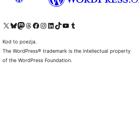
Odwiedź nasze konto X (dawniej Twitter)
Odwiedź nasze konto Bluesky
Odwiedź nasze konto na Mastodoncie
Odwiedź naszego Threadsa
Odwiedź naszego Facebooka
Odwiedź nasze konto na Instagramie
Odwiedź nasze konto na LinkedIn
Odwiedź naszego TikToka
Odwiedź nasz kanał YouTube
Odwiedź naszego Tumblra
Kod to poezja.
The WordPress® trademark is the intellectual property
of the WordPress Foundation.