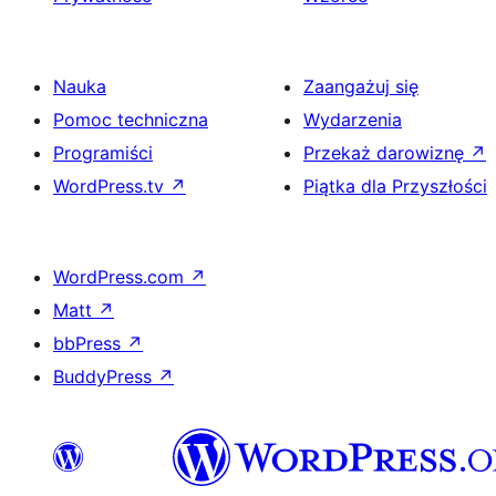
Nauka
Zaangażuj się
Pomoc techniczna
Wydarzenia
Programiści
Przekaż darowiznę
↗
WordPress.tv
↗
Piątka dla Przyszłości
WordPress.com
↗
Matt
↗
bbPress
↗
BuddyPress
↗