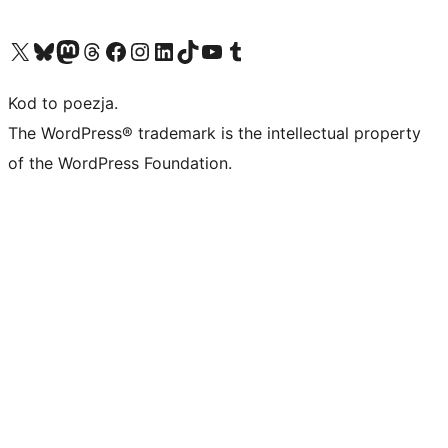
Odwiedź nasze konto X (dawniej Twitter)
Odwiedź nasze konto Bluesky
Odwiedź nasze konto na Mastodoncie
Odwiedź naszego Threadsa
Odwiedź naszego Facebooka
Odwiedź nasze konto na Instagramie
Odwiedź nasze konto na LinkedIn
Odwiedź naszego TikToka
Odwiedź nasz kanał YouTube
Odwiedź naszego Tumblra
Kod to poezja.
The WordPress® trademark is the intellectual property
of the WordPress Foundation.