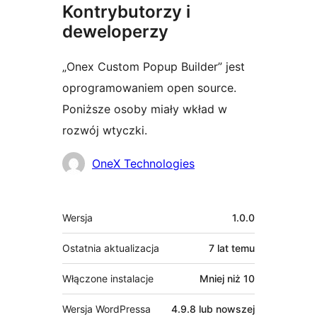
Kontrybutorzy i
deweloperzy
„Onex Custom Popup Builder” jest
oprogramowaniem open source.
Poniższe osoby miały wkład w
rozwój wtyczki.
Zaangażowani
OneX Technologies
Meta
Wersja
1.0.0
Ostatnia aktualizacja
7 lat
temu
Włączone instalacje
Mniej niż 10
Wersja WordPressa
4.9.8 lub nowszej