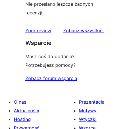
Nie przesłano jeszcze żadnych
recenzji.
recenzje
Your review
Zobacz wszystkie
.
Wsparcie
Masz coś do dodania?
Potrzebujesz pomocy?
Zobacz forum wsparcia
O nas
Prezentacja
Aktualności
Motywy
Hosting
Wtyczki
Prywatność
Wzorce