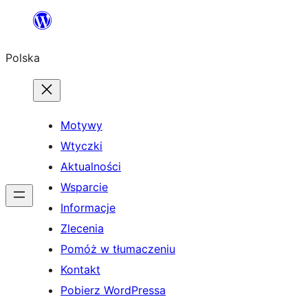
Przejdź
do
Polska
treści
Motywy
Wtyczki
Aktualności
Wsparcie
Informacje
Zlecenia
Pomóż w tłumaczeniu
Kontakt
Pobierz WordPressa