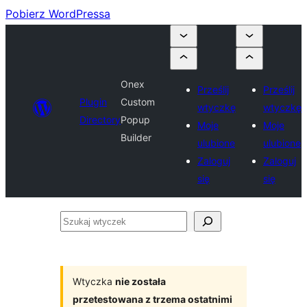
Pobierz WordPressa
Onex
Prześlij
Prześlij
Plugin
Custom
wtyczkę
wtyczkę
Directory
Popup
Moje
Moje
Builder
ulubione
ulubione
Zaloguj
Zaloguj
się
się
Szukaj
wtyczek
Wtyczka
nie została
przetestowana z trzema ostatnimi