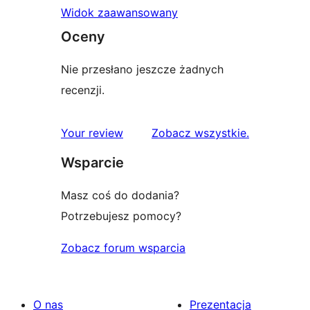
Widok zaawansowany
Oceny
Nie przesłano jeszcze żadnych
recenzji.
recenzje
Your review
Zobacz wszystkie
.
Wsparcie
Masz coś do dodania?
Potrzebujesz pomocy?
Zobacz forum wsparcia
O nas
Prezentacja