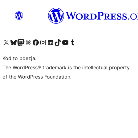
Odwiedź nasze konto X (dawniej Twitter)
Odwiedź nasze konto Bluesky
Odwiedź nasze konto na Mastodoncie
Odwiedź naszego Threadsa
Odwiedź naszego Facebooka
Odwiedź nasze konto na Instagramie
Odwiedź nasze konto na LinkedIn
Odwiedź naszego TikToka
Odwiedź nasz kanał YouTube
Odwiedź naszego Tumblra
Kod to poezja.
The WordPress® trademark is the intellectual property
of the WordPress Foundation.