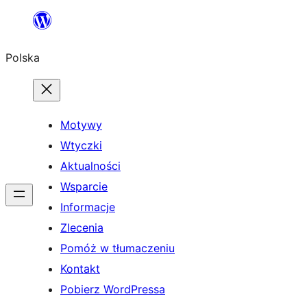
Przejdź
do
Polska
treści
Motywy
Wtyczki
Aktualności
Wsparcie
Informacje
Zlecenia
Pomóż w tłumaczeniu
Kontakt
Pobierz WordPressa