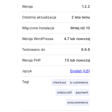
Meta
Wersja
1.2.2
Ostatnia aktualizacja
2 lata
temu
Włączone instalacje
Mniej niż 10
Wersja WordPressa
4.7 lub nowszej
Testowano do
6.6.6
Wersja PHP
7.0 lub nowszej
Język
English (US)
Tagi
checkout
e-commerce
oisbizcraft
payment
woocommerce