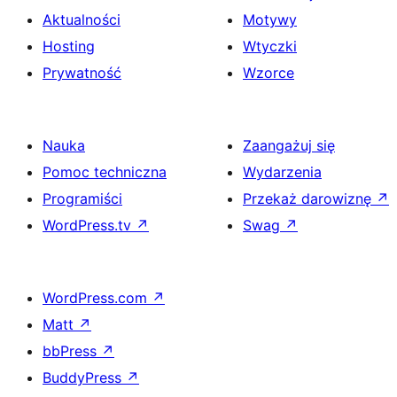
Aktualności
Motywy
Hosting
Wtyczki
Prywatność
Wzorce
Nauka
Zaangażuj się
Pomoc techniczna
Wydarzenia
Programiści
Przekaż darowiznę
↗
WordPress.tv
↗
Swag
↗
WordPress.com
↗
Matt
↗
bbPress
↗
BuddyPress
↗