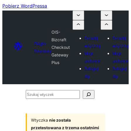
Pobierz WordPressa
OIS-
Prześlij
Prześlij
Bizcraft
Plugin
wtyczkę
wtyczkę
Checkout
Directory
Moje
Moje
Gateway
ulubione
ulubione
Plus
Zaloguj
Zaloguj
się
się
Szukaj
wtyczek
Wtyczka
nie została
przetestowana z trzema ostatnimi