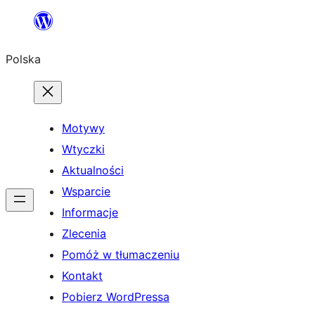
Przejdź
do
Polska
treści
Motywy
Wtyczki
Aktualności
Wsparcie
Informacje
Zlecenia
Pomóż w tłumaczeniu
Kontakt
Pobierz WordPressa