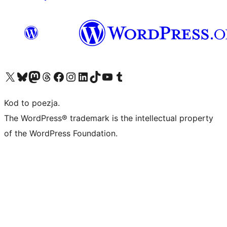
Odwiedź nasze konto X (dawniej Twitter)
Odwiedź nasze konto Bluesky
Odwiedź nasze konto na Mastodoncie
Odwiedź naszego Threadsa
Odwiedź naszego Facebooka
Odwiedź nasze konto na Instagramie
Odwiedź nasze konto na LinkedIn
Odwiedź naszego TikToka
Odwiedź nasz kanał YouTube
Odwiedź naszego Tumblra
Kod to poezja.
The WordPress® trademark is the intellectual property
of the WordPress Foundation.