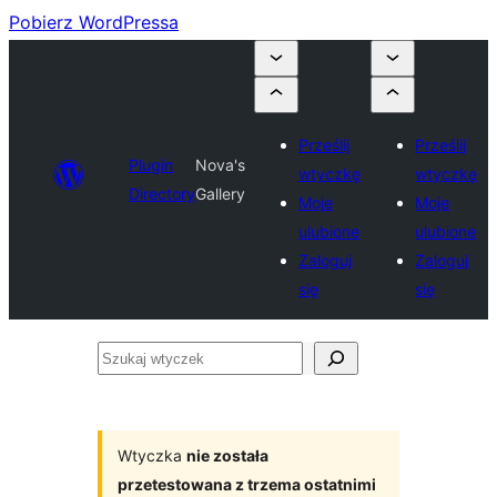
Pobierz WordPressa
Prześlij
Prześlij
Plugin
Nova's
wtyczkę
wtyczkę
Directory
Gallery
Moje
Moje
ulubione
ulubione
Zaloguj
Zaloguj
się
się
Szukaj
wtyczek
Wtyczka
nie została
przetestowana z trzema ostatnimi