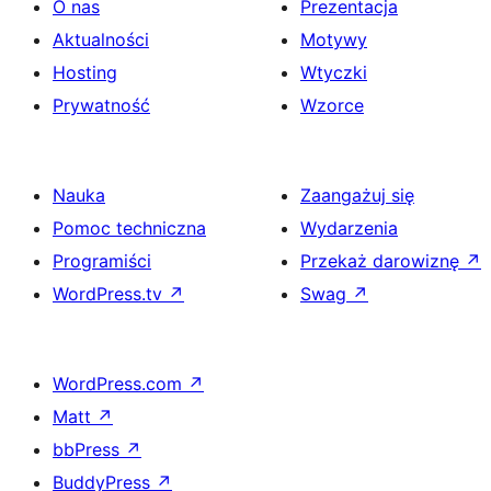
O nas
Prezentacja
Aktualności
Motywy
Hosting
Wtyczki
Prywatność
Wzorce
Nauka
Zaangażuj się
Pomoc techniczna
Wydarzenia
Programiści
Przekaż darowiznę
↗
WordPress.tv
↗
Swag
↗
WordPress.com
↗
Matt
↗
bbPress
↗
BuddyPress
↗