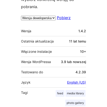
pobrania.
Pobierz
Meta
Wersja
1.4.2
Ostatnia aktualizacja
11 lat
temu
Włączone instalacje
10+
Wersja WordPressa
3.9 lub nowszej
Testowano do
4.2.39
Język
English (US)
Tagi
feed
media library
photo gallery