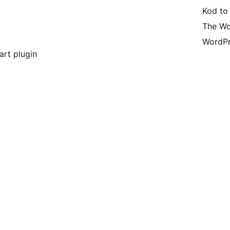
Kod to
The Wo
WordPr
art plugin