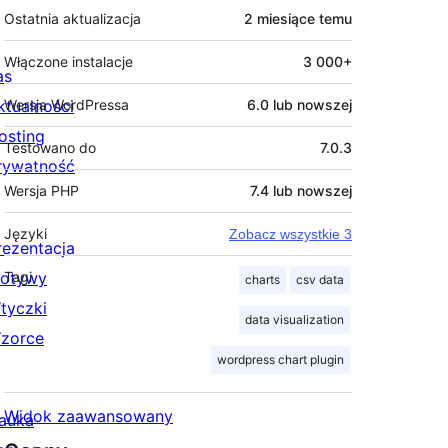
Ostatnia aktualizacja
2 miesiące
temu
Włączone instalacje
3 000+
as
ktualności
Wersja WordPressa
6.0 lub nowszej
osting
Testowano do
7.0.3
rywatność
Wersja PHP
7.4 lub nowszej
Języki
Zobacz wszystkie 3
rezentacja
otywy
Tagi
charts
csv data
tyczki
data visualization
zorce
wordpress chart plugin
Widok zaawansowany
auka