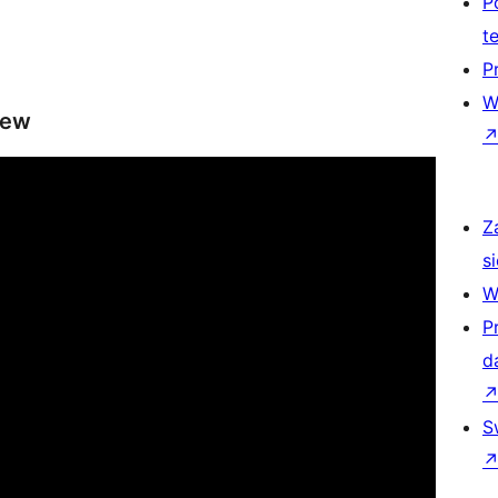
P
t
P
W
iew
Z
si
W
P
d
S