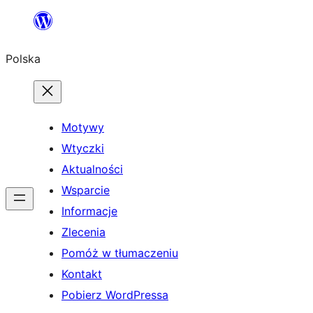
Przejdź
do
Polska
treści
Motywy
Wtyczki
Aktualności
Wsparcie
Informacje
Zlecenia
Pomóż w tłumaczeniu
Kontakt
Pobierz WordPressa