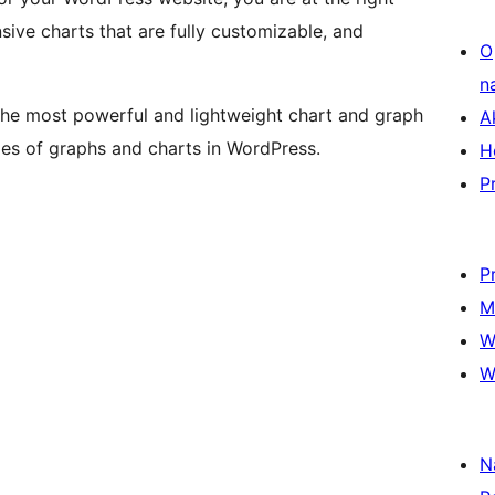
sive charts that are fully customizable, and
O
n
s the most powerful and lightweight chart and graph
A
pes of graphs and charts in WordPress.
H
P
P
M
W
W
N