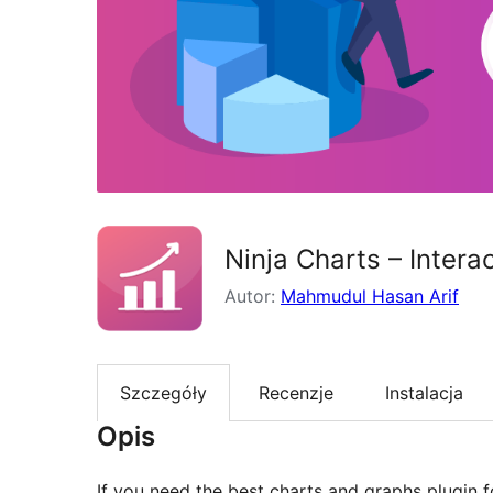
Ninja Charts – Inter
Autor:
Mahmudul Hasan Arif
Szczegóły
Recenzje
Instalacja
Opis
If you need the best charts and graphs plugin f