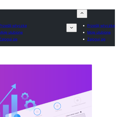
Prześlij wtyczkę
Prześlij wtyczkę
Moje ulubione
Moje ulubione
Zaloguj się
Zaloguj się