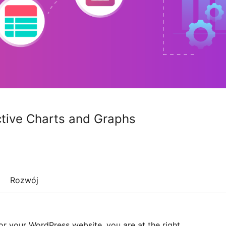
active Charts and Graphs
Rozwój
or your WordPress website, you are at the right