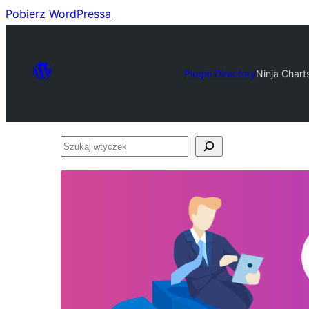
Pobierz WordPressa
Plugin Directory
Ninja Chart
Szukaj
wtyczek