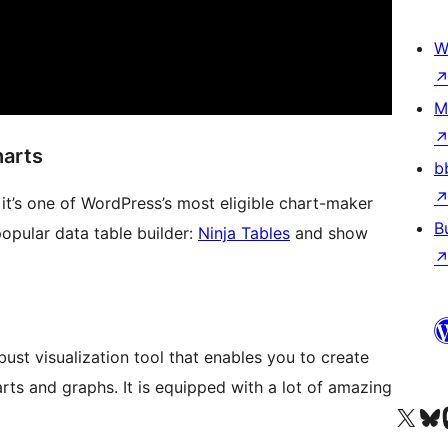
W
M
harts
b
 it’s one of WordPress’s most eligible chart-maker
B
popular data table builder:
Ninja Tables
and show
bust visualization tool that enables you to create
rts and graphs. It is equipped with a lot of amazing
Odwiedź nasze konto X (
Odwiedź n
O