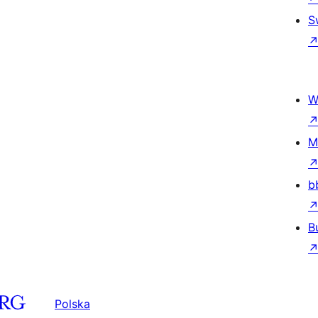
S
W
M
b
B
Polska