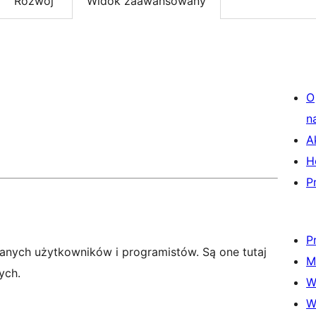
Rozwój
Widok zaawansowany
O
n
A
H
P
P
anych użytkowników i programistów. Są one tutaj
M
ych.
W
W