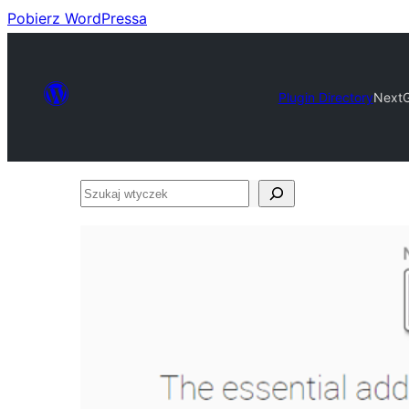
Pobierz WordPressa
Plugin Directory
NextG
Szukaj
wtyczek