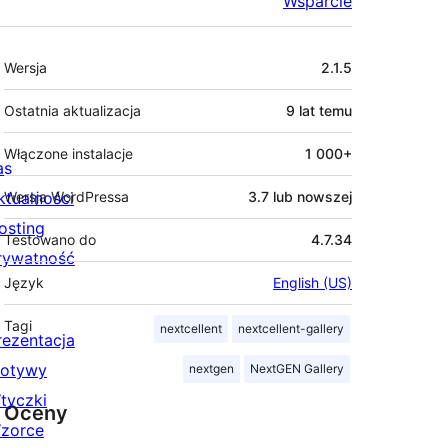
Wsparcie
Meta
Wersja
2.1.5
Ostatnia aktualizacja
9 lat
temu
Włączone instalacje
1 000+
as
ktualności
Wersja WordPressa
3.7 lub nowszej
osting
Testowano do
4.7.34
rywatność
Język
English (US)
Tagi
nextcellent
nextcellent-gallery
rezentacja
otywy
nextgen
NextGEN Gallery
tyczki
Oceny
zorce