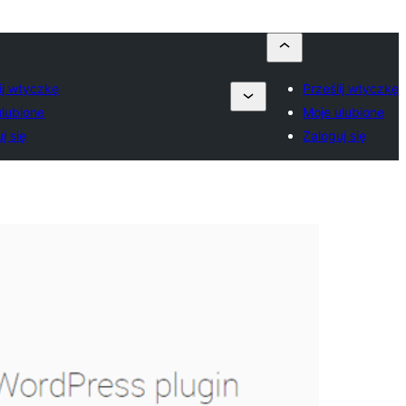
ij wtyczkę
Prześlij wtyczkę
ulubione
Moje ulubione
j się
Zaloguj się