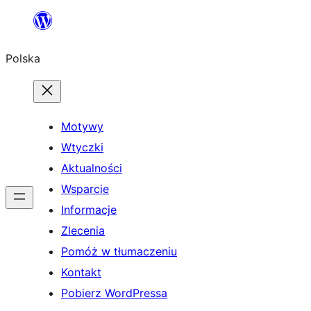
Przejdź
do
Polska
treści
Motywy
Wtyczki
Aktualności
Wsparcie
Informacje
Zlecenia
Pomóż w tłumaczeniu
Kontakt
Pobierz WordPressa