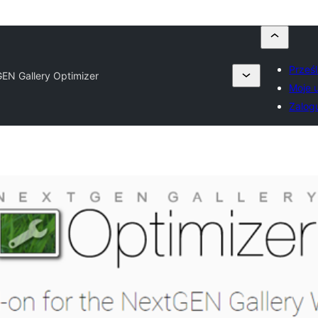
Prześl
EN Gallery Optimizer
Moje 
Zalogu