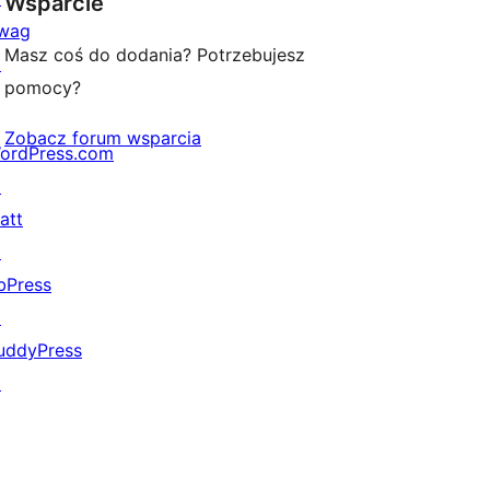
Wsparcie
wag
Masz coś do dodania? Potrzebujesz
↗
pomocy?
Zobacz forum wsparcia
ordPress.com
↗
att
↗
bPress
↗
uddyPress
↗