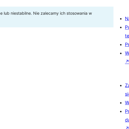
lub niestabilne. Nie zalecamy ich stosowania w
N
P
t
P
W
Z
si
W
P
d