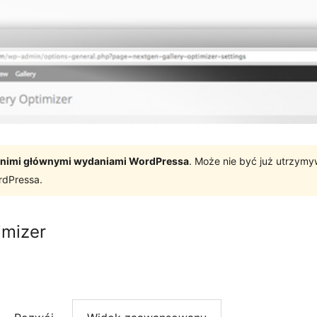
tatnimi głównymi wydaniami WordPressa
. Może nie być już utrzym
rdPressa.
imizer