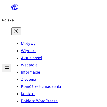
Przejdź
do
Polska
treści
Motywy
Wtyczki
Aktualności
Wsparcie
Informacje
Zlecenia
Pomóż w tłumaczeniu
Kontakt
Pobierz WordPressa