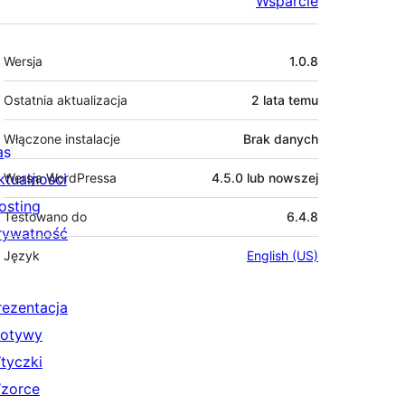
Wsparcie
Meta
Wersja
1.0.8
Ostatnia aktualizacja
2 lata
temu
Włączone instalacje
Brak danych
as
ktualności
Wersja WordPressa
4.5.0 lub nowszej
osting
Testowano do
6.4.8
rywatność
Język
English (US)
rezentacja
otywy
tyczki
zorce