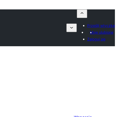
Prześlij wtyczkę
Moje ulubione
Zaloguj się