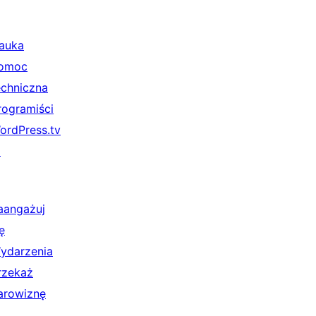
auka
omoc
echniczna
rogramiści
ordPress.tv
↗
aangażuj
ę
ydarzenia
rzekaż
arowiznę
↗