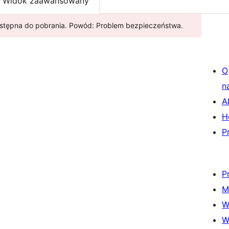
Widok zaawansowany
dostępna do pobrania. Powód: Problem bezpieczeństwa.
O
n
A
H
P
P
M
W
W