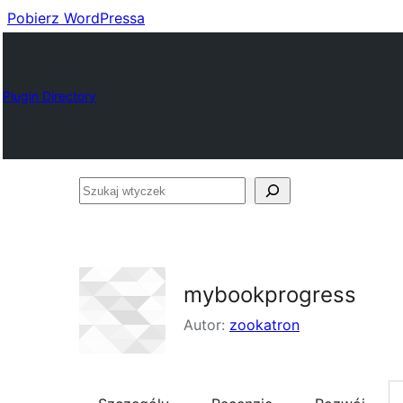
Pobierz WordPressa
Plugin Directory
Szukaj
wtyczek
mybookprogress
Autor:
zookatron