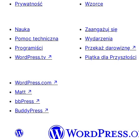
Prywatność
Wzorce
Nauka
Zaangażuj się
Pomoc techniczna
Wydarzenia
Programiści
Przekaż darowiznę
↗
WordPress.tv
↗
Piątka dla Przyszłości
WordPress.com
↗
Matt
↗
bbPress
↗
BuddyPress
↗