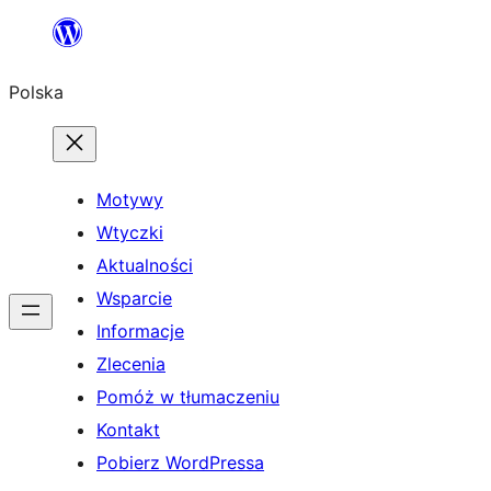
Przejdź
do
Polska
treści
Motywy
Wtyczki
Aktualności
Wsparcie
Informacje
Zlecenia
Pomóż w tłumaczeniu
Kontakt
Pobierz WordPressa