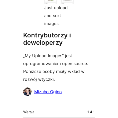
Just upload
and sort
images.
Kontrybutorzy i
deweloperzy
„My Upload Images” jest
oprogramowaniem open source.
Poniższe osoby miały wkład w
rozwój wtyczki.
Zaangażowani
Mizuho Ogino
Meta
Wersja
1.4.1