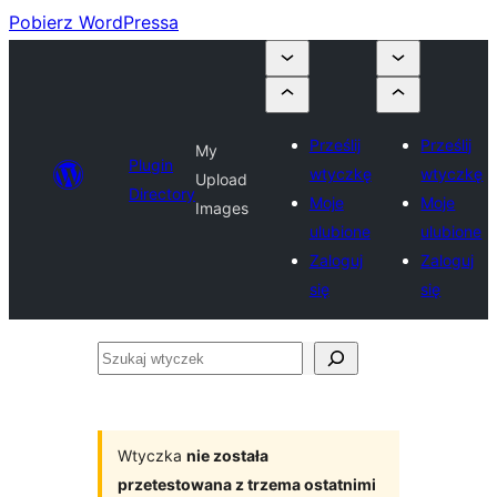
Pobierz WordPressa
Prześlij
Prześlij
My
Plugin
wtyczkę
wtyczkę
Upload
Directory
Moje
Moje
Images
ulubione
ulubione
Zaloguj
Zaloguj
się
się
Szukaj
wtyczek
Wtyczka
nie została
przetestowana z trzema ostatnimi