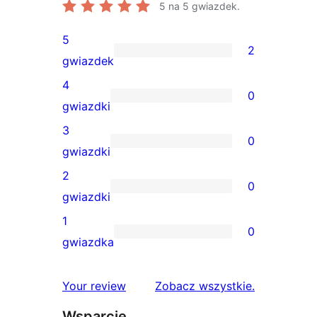
5
na 5 gwiazdek.
5
2
2
gwiazdek
recenzje
4
0
5-
0
gwiazdki
gwiazdkowe
recenzji
3
0
4-
0
gwiazdki
gwiazdkowych
recenzji
2
0
3-
0
gwiazdki
gwiazdkowych
recenzji
1
0
2-
0
gwiazdka
gwiazdkowych
recenzji
1-
recenzje
Your review
Zobacz wszystkie
.
gwiazdkowych
Wsparcie