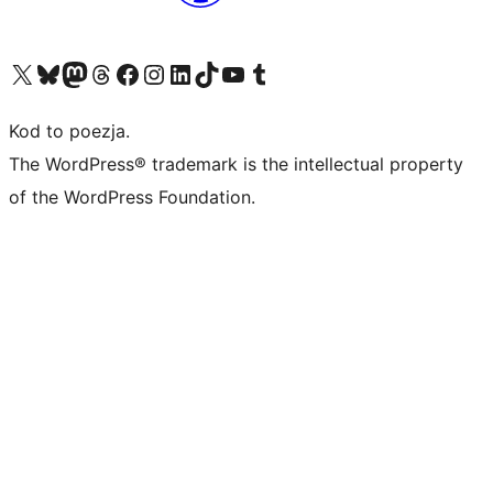
Odwiedź nasze konto X (dawniej Twitter)
Odwiedź nasze konto Bluesky
Odwiedź nasze konto na Mastodoncie
Odwiedź naszego Threadsa
Odwiedź naszego Facebooka
Odwiedź nasze konto na Instagramie
Odwiedź nasze konto na LinkedIn
Odwiedź naszego TikToka
Odwiedź nasz kanał YouTube
Odwiedź naszego Tumblra
Kod to poezja.
The WordPress® trademark is the intellectual property
of the WordPress Foundation.