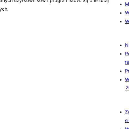
anych użytkowników i programistów. Są one tutaj
M
ych.
W
W
N
P
t
P
W
Z
si