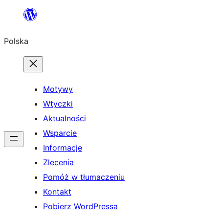
Przejdź
do
Polska
treści
Motywy
Wtyczki
Aktualności
Wsparcie
Informacje
Zlecenia
Pomóż w tłumaczeniu
Kontakt
Pobierz WordPressa