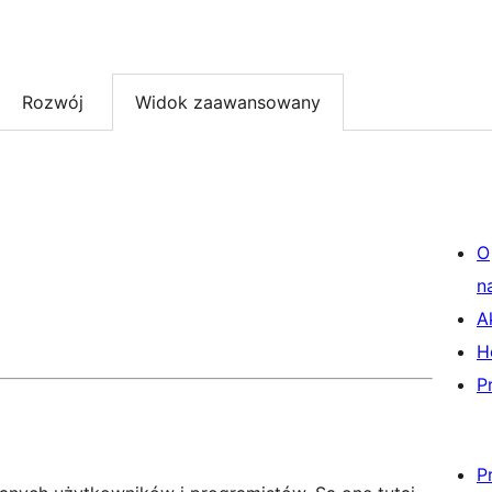
Rozwój
Widok zaawansowany
O
n
A
H
P
P