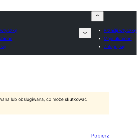
j wtyczkę
Prześlij wtyczkę
ubione
Moje ulubione
 się
Zaloguj się
ywana lub obsługiwana, co może skutkować
Pobierz