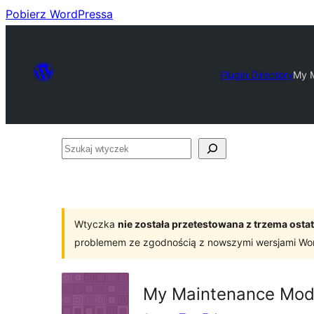
Pobierz WordPressa
Plugin Directory
My 
Szukaj
wtyczek
Wtyczka
nie została przetestowana z trzema os
problemem ze zgodnością z nowszymi wersjami Wo
My Maintenance Mo