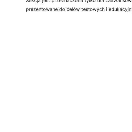
Sekcja jest przeznaczona tylko dla zaawansow
prezentowane do celów testowych i edukacyjn