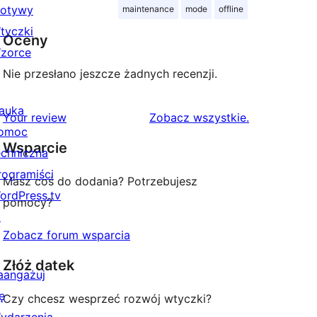
otywy
maintenance
mode
offline
tyczki
Oceny
zorce
Nie przesłano jeszcze żadnych recenzji.
auka
recenzje
Your review
Zobacz wszystkie
.
omoc
Wsparcie
echniczna
rogramiści
Masz coś do dodania? Potrzebujesz
ordPress.tv
pomocy?
↗
Zobacz forum wsparcia
Złóż datek
aangażuj
ę
Czy chcesz wesprzeć rozwój wtyczki?