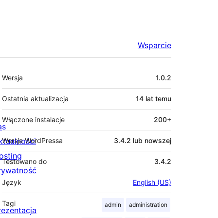
Wsparcie
Meta
Wersja
1.0.2
Ostatnia aktualizacja
14 lat
temu
Włączone instalacje
200+
as
ktualności
Wersja WordPressa
3.4.2 lub nowszej
osting
Testowano do
3.4.2
rywatność
Język
English (US)
Tagi
admin
administration
rezentacja