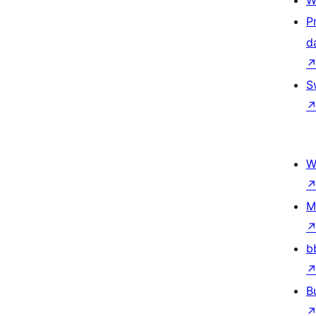
W
P
d
S
W
M
b
B