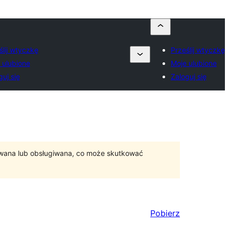
ślij wtyczkę
Prześlij wtyczkę
 ulubione
Moje ulubione
guj się
Zaloguj się
ywana lub obsługiwana, co może skutkować
Pobierz