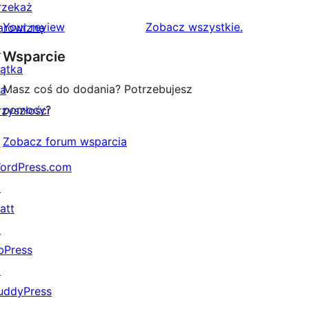
gwiazdkowych
recenzji
rzekaż
1-
recenzje
Your review
Zobacz wszystkie
.
arowiznę
gwiazdkowych
↗
Wsparcie
iątka
Masz coś do dodania? Potrzebujesz
la
pomocy?
rzyszłości
Zobacz forum wsparcia
ordPress.com
↗
att
↗
bPress
↗
uddyPress