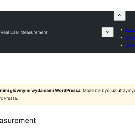
Prze
 Real User Measurement
Moje
Zalo
tatnimi głównymi wydaniami WordPressa
. Może nie być już utrzym
rdPressa.
easurement