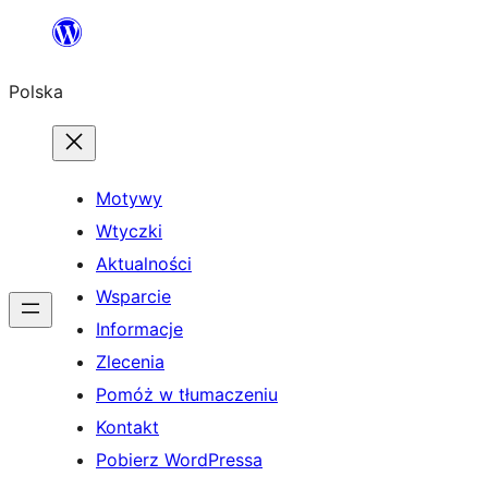
Przejdź
do
Polska
treści
Motywy
Wtyczki
Aktualności
Wsparcie
Informacje
Zlecenia
Pomóż w tłumaczeniu
Kontakt
Pobierz WordPressa