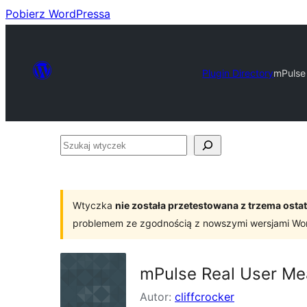
Pobierz WordPressa
Plugin Directory
mPulse
Szukaj
wtyczek
Wtyczka
nie została przetestowana z trzema os
problemem ze zgodnością z nowszymi wersjami Wo
mPulse Real User M
Autor:
cliffcrocker