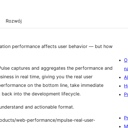
Rozwój
cation performance affects user behavior — but how
O
Pulse captures and aggregates the performance and
n
ness in real time, giving you the real user
A
 performance on the bottom line, take immediate
H
n back into the development lifecycle.
P
o-understand and actionable format.
P
roducts/web-performance/mpulse-real-user-
M