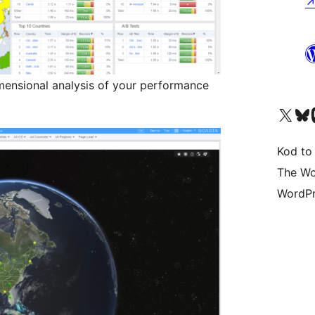
imensional analysis of your performance
Odwiedź nasze konto X (
Odwiedź n
O
Kod to
The Wo
WordPr