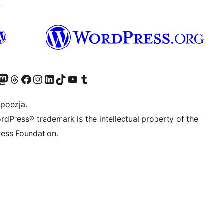
↗
dawniej Twitter)
asze konto Bluesky
dwiedź nasze konto na Mastodoncie
Odwiedź naszego Threadsa
Odwiedź naszego Facebooka
Odwiedź nasze konto na Instagramie
Odwiedź nasze konto na LinkedIn
Odwiedź naszego TikToka
Odwiedź nasz kanał YouTube
Odwiedź naszego Tumblra
 poezja.
rdPress® trademark is the intellectual property of the
ess Foundation.