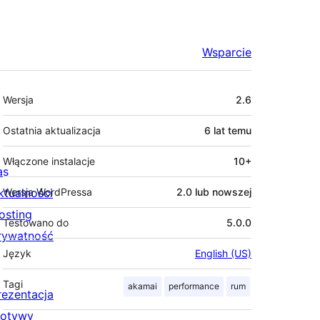
Wsparcie
Meta
Wersja
2.6
Ostatnia aktualizacja
6 lat
temu
Włączone instalacje
10+
as
ktualności
Wersja WordPressa
2.0 lub nowszej
osting
Testowano do
5.0.0
rywatność
Język
English (US)
Tagi
akamai
performance
rum
rezentacja
otywy