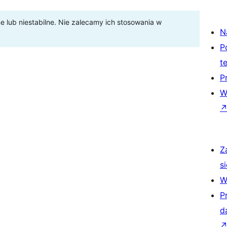
lub niestabilne. Nie zalecamy ich stosowania w
N
P
t
P
W
Z
si
W
P
d