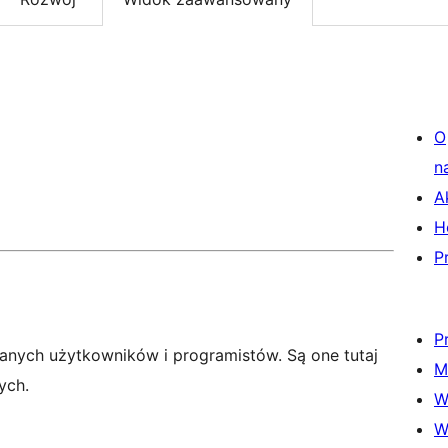
O
n
A
H
P
P
anych użytkowników i programistów. Są one tutaj
M
ych.
W
W