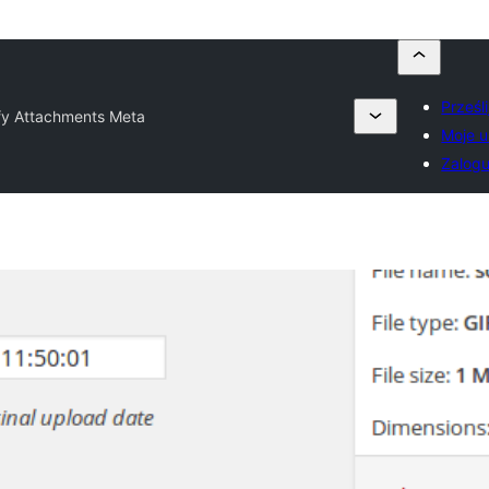
Prześl
fy Attachments Meta
Moje u
Zalogu