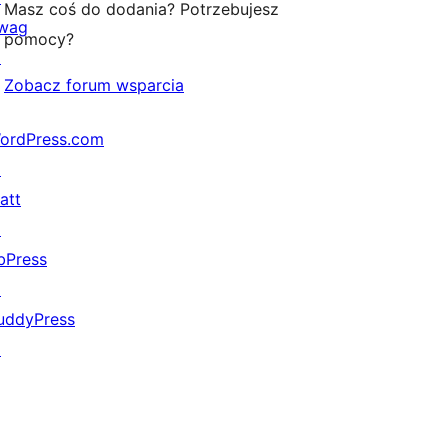
Masz coś do dodania? Potrzebujesz
wag
pomocy?
↗
Zobacz forum wsparcia
ordPress.com
↗
att
↗
bPress
↗
uddyPress
↗