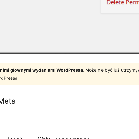
tatnimi głównymi wydaniami WordPressa
. Może nie być już utrzym
rdPressa.
Meta
Rozwój
Widok zaawansowany