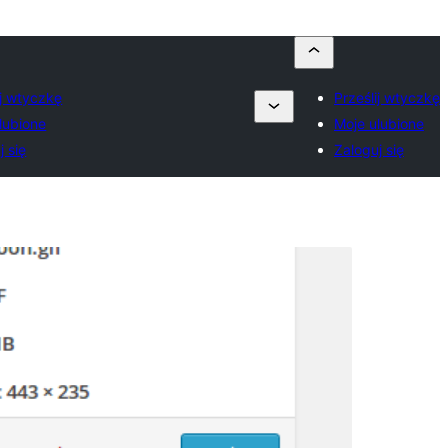
ij wtyczkę
Prześlij wtyczkę
lubione
Moje ulubione
j się
Zaloguj się