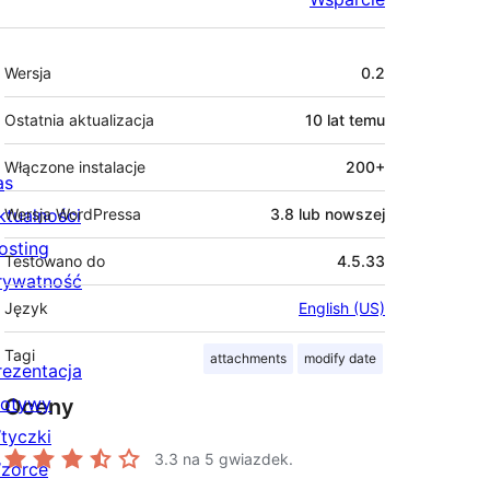
Meta
Wersja
0.2
Ostatnia aktualizacja
10 lat
temu
Włączone instalacje
200+
as
ktualności
Wersja WordPressa
3.8 lub nowszej
osting
Testowano do
4.5.33
rywatność
Język
English (US)
Tagi
attachments
modify date
rezentacja
otywy
Oceny
tyczki
3.3
na 5 gwiazdek.
zorce