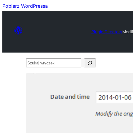
Pobierz WordPressa
Plugin Directory
Modi
Szukaj
wtyczek