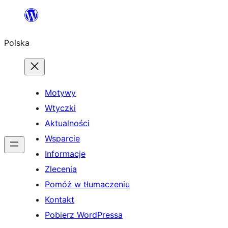
Przejdź
do
Polska
treści
Motywy
Wtyczki
Aktualności
Wsparcie
Informacje
Zlecenia
Pomóż w tłumaczeniu
Kontakt
Pobierz WordPressa