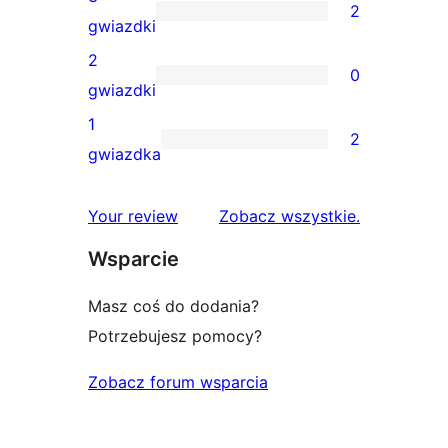
2
4-
2
gwiazdki
gwiazdkowe
recenzje
2
0
3-
0
gwiazdki
gwiazdkowe
recenzji
1
2
2-
2
gwiazdka
gwiazdkowych
recenzje
1-
recenzje
Your review
Zobacz wszystkie
.
gwiazdkowe
Wsparcie
Masz coś do dodania?
Potrzebujesz pomocy?
Zobacz forum wsparcia