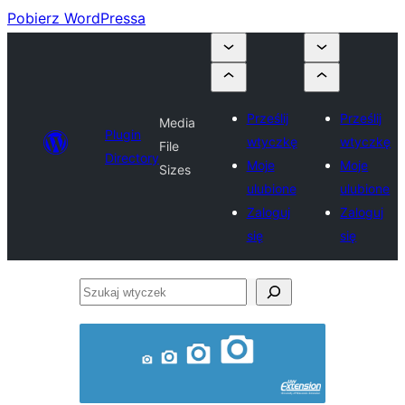
Pobierz WordPressa
Prześlij
Prześlij
Media
Plugin
wtyczkę
wtyczkę
File
Directory
Moje
Moje
Sizes
ulubione
ulubione
Zaloguj
Zaloguj
się
się
Szukaj
wtyczek