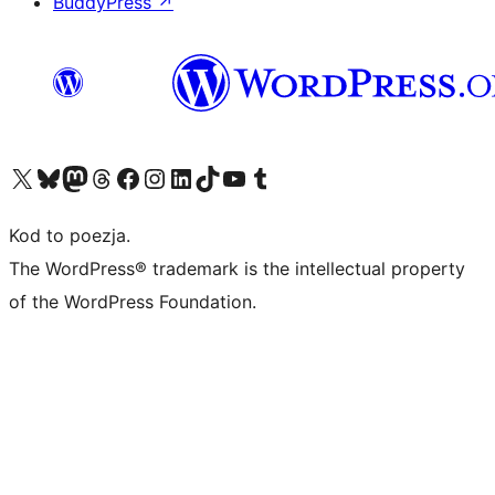
BuddyPress
↗
Odwiedź nasze konto X (dawniej Twitter)
Odwiedź nasze konto Bluesky
Odwiedź nasze konto na Mastodoncie
Odwiedź naszego Threadsa
Odwiedź naszego Facebooka
Odwiedź nasze konto na Instagramie
Odwiedź nasze konto na LinkedIn
Odwiedź naszego TikToka
Odwiedź nasz kanał YouTube
Odwiedź naszego Tumblra
Kod to poezja.
The WordPress® trademark is the intellectual property
of the WordPress Foundation.