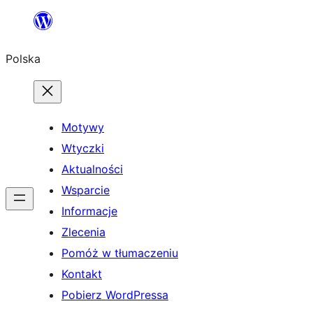
Przejdź
do
Polska
treści
Motywy
Wtyczki
Aktualności
Wsparcie
Informacje
Zlecenia
Pomóż w tłumaczeniu
Kontakt
Pobierz WordPressa