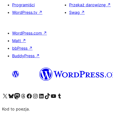
Programiści
Przekaż darowiznę
↗
WordPress.tv
↗
Swag
↗
WordPress.com
↗
Matt
↗
bbPress
↗
BuddyPress
↗
Odwiedź nasze konto X (dawniej Twitter)
Odwiedź nasze konto Bluesky
Odwiedź nasze konto na Mastodoncie
Odwiedź naszego Threadsa
Odwiedź naszego Facebooka
Odwiedź nasze konto na Instagramie
Odwiedź nasze konto na LinkedIn
Odwiedź naszego TikToka
Odwiedź nasz kanał YouTube
Odwiedź naszego Tumblra
Kod to poezja.