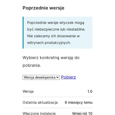
Poprzednie wersje
Poprzednie wersje wtyczek mogą
być niebezpieczne lub niestabilne.
Nie zalecamy ich stosowania w
witrynach produkcyjnych.
Wybierz konkretną wersję do
pobrania.
Pobierz
Meta
Wersja
1.0
Ostatnia aktualizacja
9 miesięcy
temu
Włączone instalacje
Mniej niż 10