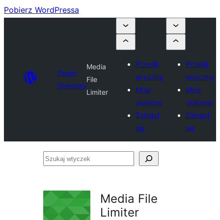
Pobierz WordPressa
Prześlij
Prześlij
Media
Plugin
wtyczkę
wtyczkę
File
Directory
Moje
Moje
Limiter
ulubione
ulubione
Zaloguj
Zaloguj
się
się
Szukaj
wtyczek
Media File
Limiter