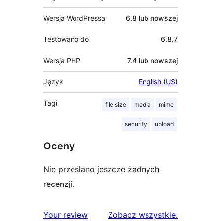
Wersja WordPressa
6.8 lub nowszej
Testowano do
6.8.7
Wersja PHP
7.4 lub nowszej
Język
English (US)
Tagi
file size
media
mime
security
upload
Oceny
Nie przesłano jeszcze żadnych
recenzji.
recenzje
Your review
Zobacz wszystkie
.