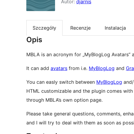
Autor:
djarnis
Szczegóły
Recenzje
Instalacja
Opis
MBLA is an acronym for „MyBlogLog Avatars” an
It can add
avatars
from i.e.
MyBlogLog
and
Gra
You can easly switch between
MyBlogLog
and/
HTML customizable and the plugin comes with a 
through MBLA’s own option page.
Please take general questions, comments, enha
and I will try to deal with them as soon as possi