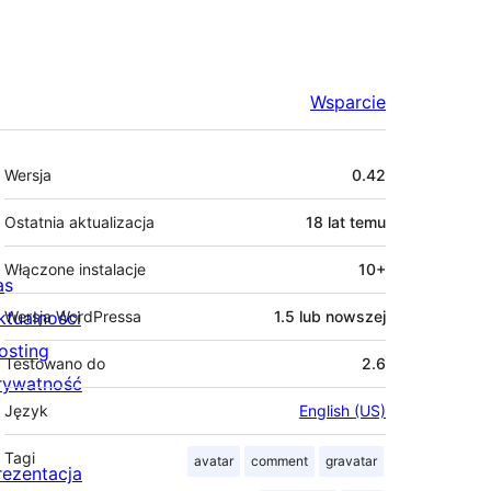
Wsparcie
Meta
Wersja
0.42
Ostatnia aktualizacja
18 lat
temu
Włączone instalacje
10+
as
ktualności
Wersja WordPressa
1.5 lub nowszej
osting
Testowano do
2.6
rywatność
Język
English (US)
Tagi
avatar
comment
gravatar
rezentacja