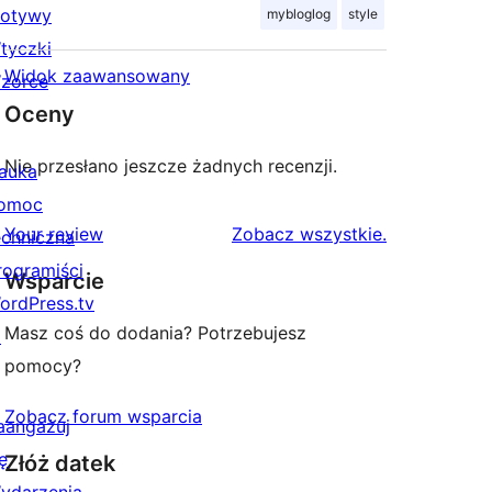
otywy
mybloglog
style
tyczki
Widok zaawansowany
zorce
Oceny
Nie przesłano jeszcze żadnych recenzji.
auka
omoc
recenzje
Your review
Zobacz wszystkie
.
echniczna
rogramiści
Wsparcie
ordPress.tv
Masz coś do dodania? Potrzebujesz
↗
pomocy?
Zobacz forum wsparcia
aangażuj
ę
Złóż datek