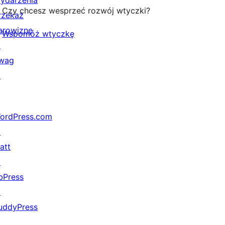
ydarzenia
Czy chcesz wesprzeć rozwój wtyczki?
rzekaż
arowiznę
Wspomóż wtyczkę
↗
wag
↗
ordPress.com
↗
att
↗
bPress
↗
uddyPress
↗