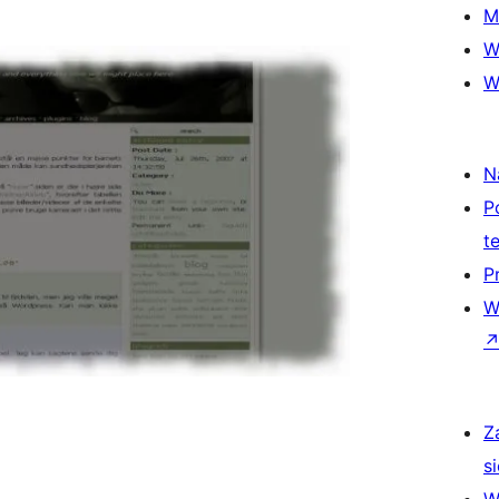
M
W
W
N
P
t
P
W
Z
si