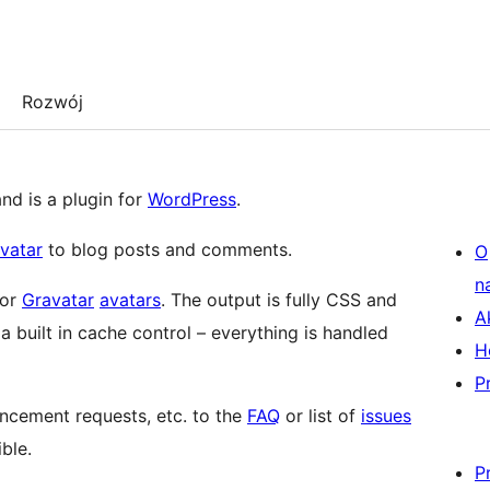
Rozwój
d is a plugin for
WordPress
.
vatar
to blog posts and comments.
O
n
or
Gravatar
avatars
. The output is fully CSS and
A
built in cache control – everything is handled
H
P
ncement requests, etc. to the
FAQ
or list of
issues
ble.
P