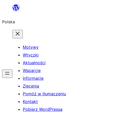
Przejdź
do
Polska
treści
Motywy
Wtyczki
Aktualności
Wsparcie
Informacje
Zlecenia
Pomóż w tłumaczeniu
Kontakt
Pobierz WordPressa