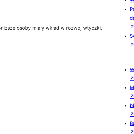
W
P
d
niższe osoby miały wkład w rozwój wtyczki.
S
W
M
b
B