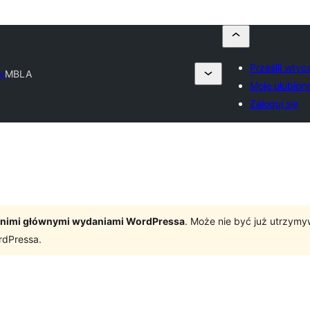
Prześlij wtyc
ry
MBLA
Moje ulubion
Zaloguj się
tatnimi głównymi wydaniami WordPressa
. Może nie być już utrzym
rdPressa.