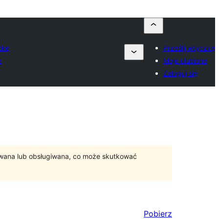
zkę
Prześlij wtyczkę
e
Moje ulubione
Zaloguj się
ywana lub obsługiwana, co może skutkować
Pobierz