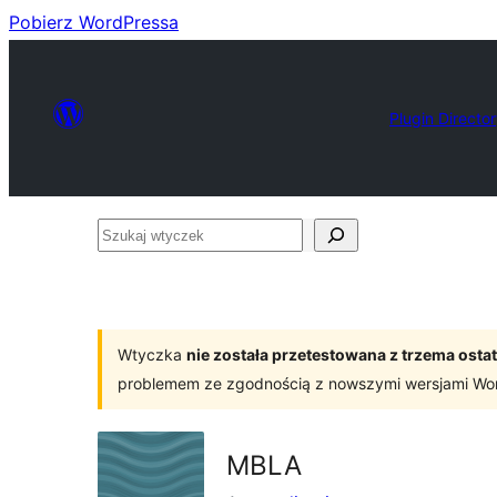
Pobierz WordPressa
Plugin Directo
Szukaj
wtyczek
Wtyczka
nie została przetestowana z trzema os
problemem ze zgodnością z nowszymi wersjami Wo
MBLA