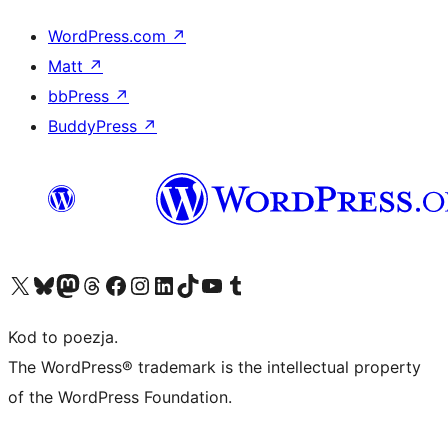
WordPress.com
↗
Matt
↗
bbPress
↗
BuddyPress
↗
Odwiedź nasze konto X (dawniej Twitter)
Odwiedź nasze konto Bluesky
Odwiedź nasze konto na Mastodoncie
Odwiedź naszego Threadsa
Odwiedź naszego Facebooka
Odwiedź nasze konto na Instagramie
Odwiedź nasze konto na LinkedIn
Odwiedź naszego TikToka
Odwiedź nasz kanał YouTube
Odwiedź naszego Tumblra
Kod to poezja.
The WordPress® trademark is the intellectual property
of the WordPress Foundation.