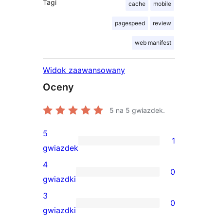
Tagi
cache
mobile
pagespeed
review
web manifest
Widok zaawansowany
Oceny
5
na 5 gwiazdek.
5
1
1
gwiazdek
recenzja
4
0
5-
0
gwiazdki
gwiazdkowa
recenzji
3
0
4-
0
gwiazdki