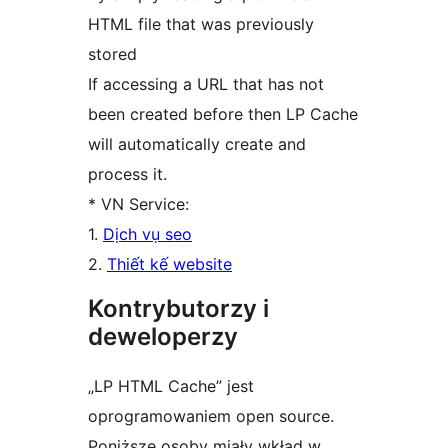
HTML file that was previously
stored
If accessing a URL that has not
been created before then LP Cache
will automatically create and
process it.
* VN Service:
1.
Dịch vụ seo
2.
Thiết kế website
Kontrybutorzy i
deweloperzy
„LP HTML Cache” jest
oprogramowaniem open source.
Poniższe osoby miały wkład w