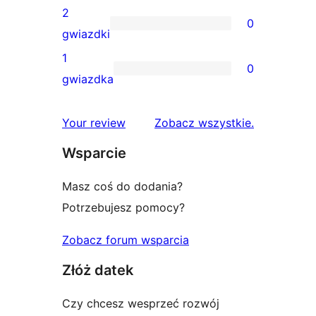
gwiazdkowych
recenzji
2
0
3-
0
gwiazdki
gwiazdkowych
recenzji
1
0
2-
0
gwiazdka
gwiazdkowych
recenzji
1-
recenzje
Your review
Zobacz wszystkie
.
gwiazdkowych
Wsparcie
Masz coś do dodania?
Potrzebujesz pomocy?
Zobacz forum wsparcia
Złóż datek
Czy chcesz wesprzeć rozwój