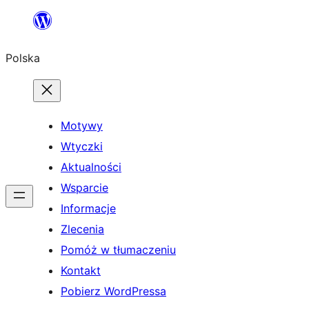
Przejdź
do
Polska
treści
Motywy
Wtyczki
Aktualności
Wsparcie
Informacje
Zlecenia
Pomóż w tłumaczeniu
Kontakt
Pobierz WordPressa