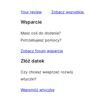
recenzje
Your review
Zobacz wszystkie
.
Wsparcie
Masz coś do dodania?
Potrzebujesz pomocy?
Zobacz forum wsparcia
Złóż datek
Czy chcesz wesprzeć rozwój
wtyczki?
Wspomóż wtyczkę