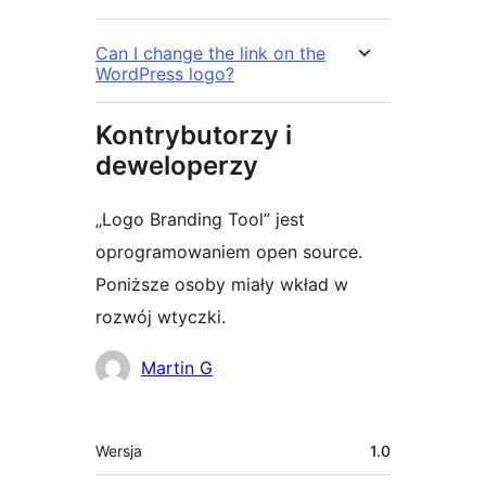
Can I change the link on the
WordPress logo?
Kontrybutorzy i
deweloperzy
„Logo Branding Tool” jest
oprogramowaniem open source.
Poniższe osoby miały wkład w
rozwój wtyczki.
Zaangażowani
Martin G
Meta
Wersja
1.0