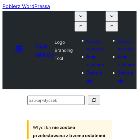
Pobierz WordPressa
Prześlij
Prześlij
Logo
Plugin
wtyczkę
wtyczkę
Branding
Directory
Moje
Moje
Tool
ulubione
ulubione
Zaloguj
Zaloguj
się
się
Szukaj
wtyczek
Wtyczka
nie została
przetestowana z trzema ostatnimi