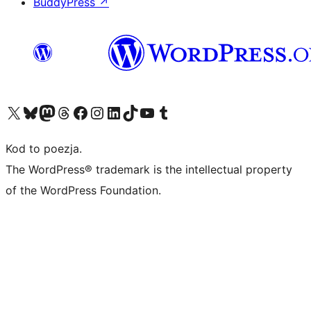
BuddyPress
↗
Odwiedź nasze konto X (dawniej Twitter)
Odwiedź nasze konto Bluesky
Odwiedź nasze konto na Mastodoncie
Odwiedź naszego Threadsa
Odwiedź naszego Facebooka
Odwiedź nasze konto na Instagramie
Odwiedź nasze konto na LinkedIn
Odwiedź naszego TikToka
Odwiedź nasz kanał YouTube
Odwiedź naszego Tumblra
Kod to poezja.
The WordPress® trademark is the intellectual property
of the WordPress Foundation.