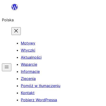
Przejdź
do
Polska
treści
Motywy
Wtyczki
Aktualności
Wsparcie
Informacje
Zlecenia
Pomóż w tłumaczeniu
Kontakt
Pobierz WordPressa