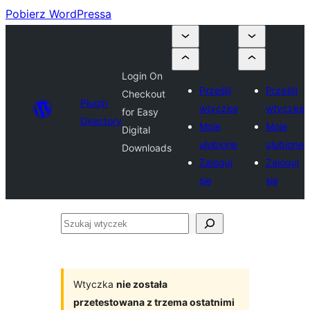
Pobierz WordPressa
Login On
Prześlij
Prześlij
Checkout
Plugin
wtyczkę
wtyczkę
for Easy
Directory
Moje
Moje
Digital
ulubione
ulubione
Downloads
Zaloguj
Zaloguj
się
się
Szukaj
wtyczek
Wtyczka
nie została
przetestowana z trzema ostatnimi