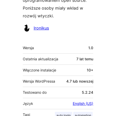
oprogramowaniem open source.
Poniższe osoby miały wkład w
rozwój wtyczki.
Zaangażowani
Ironikus
Meta
Wersja
1.0
Ostatnia aktualizacja
7 lat
temu
Włączone instalacje
10+
Wersja WordPressa
4.7 lub nowszej
Testowano do
5.2.24
Język
English (US)
Tagi
auto login
automation