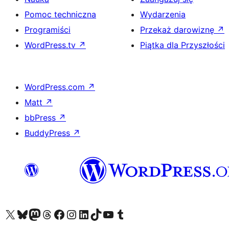
Pomoc techniczna
Wydarzenia
Programiści
Przekaż darowiznę
↗
WordPress.tv
↗
Piątka dla Przyszłości
WordPress.com
↗
Matt
↗
bbPress
↗
BuddyPress
↗
Odwiedź nasze konto X (dawniej Twitter)
Odwiedź nasze konto Bluesky
Odwiedź nasze konto na Mastodoncie
Odwiedź naszego Threadsa
Odwiedź naszego Facebooka
Odwiedź nasze konto na Instagramie
Odwiedź nasze konto na LinkedIn
Odwiedź naszego TikToka
Odwiedź nasz kanał YouTube
Odwiedź naszego Tumblra