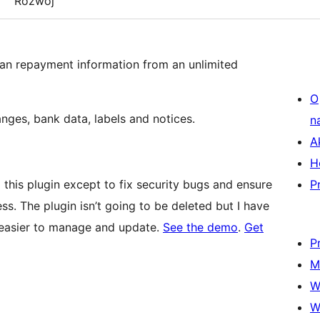
Rozwój
loan repayment information from an unlimited
O
nges, bank data, labels and notices.
n
A
H
 this plugin except to fix security bugs and ensure
P
ss. The plugin isn’t going to be deleted but I have
 easier to manage and update.
See the demo
.
Get
P
M
W
W