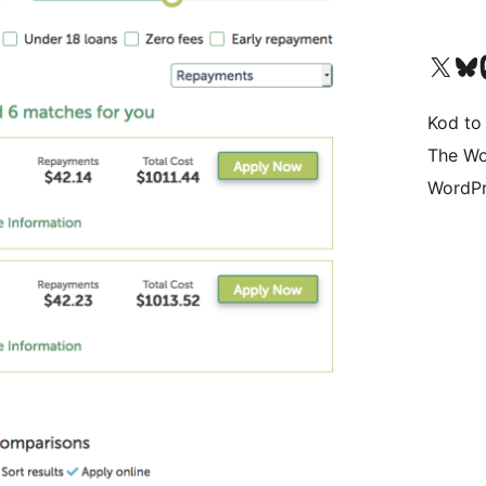
Odwiedź nasze konto X (
Odwiedź n
O
Kod to
The Wo
WordPr