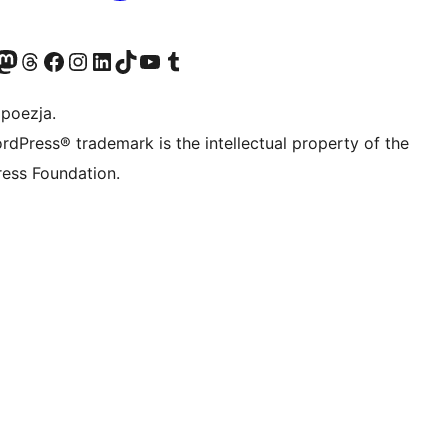
dawniej Twitter)
asze konto Bluesky
dwiedź nasze konto na Mastodoncie
Odwiedź naszego Threadsa
Odwiedź naszego Facebooka
Odwiedź nasze konto na Instagramie
Odwiedź nasze konto na LinkedIn
Odwiedź naszego TikToka
Odwiedź nasz kanał YouTube
Odwiedź naszego Tumblra
 poezja.
rdPress® trademark is the intellectual property of the
ess Foundation.