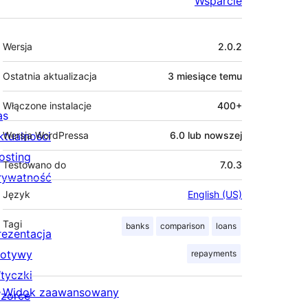
Wsparcie
Meta
Wersja
2.0.2
Ostatnia aktualizacja
3 miesiące
temu
Włączone instalacje
400+
as
ktualności
Wersja WordPressa
6.0 lub nowszej
osting
Testowano do
7.0.3
rywatność
Język
English (US)
Tagi
banks
comparison
loans
rezentacja
otywy
repayments
tyczki
Widok zaawansowany
zorce