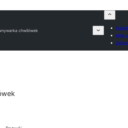
Prześl
wnywarka chwilówek
Moje u
Zalogu
ówek