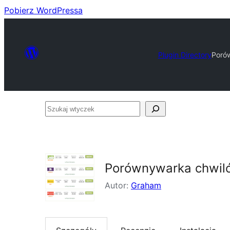
Pobierz WordPressa
Plugin Directory
Poró
Szukaj
wtyczek
Porównywarka chwil
Autor:
Graham