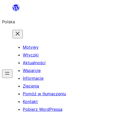
Przejdź
do
Polska
treści
Motywy
Wtyczki
Aktualności
Wsparcie
Informacje
Zlecenia
Pomóż w tłumaczeniu
Kontakt
Pobierz WordPressa