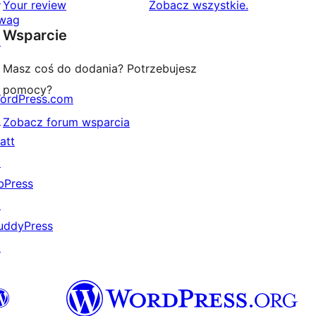
1-
recenzje
Your review
Zobacz wszystkie
.
wag
gwiazdkowych
Wsparcie
↗
Masz coś do dodania? Potrzebujesz
pomocy?
ordPress.com
↗
Zobacz forum wsparcia
att
↗
bPress
↗
uddyPress
↗