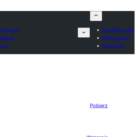
ij wtyczkę
Prześlij wtyczkę
lubione
Moje ulubione
j się
Zaloguj się
Pobierz