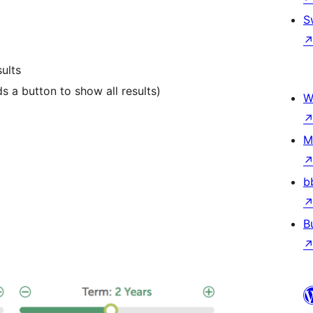
S
ults
s a button to show all results)
W
M
b
B