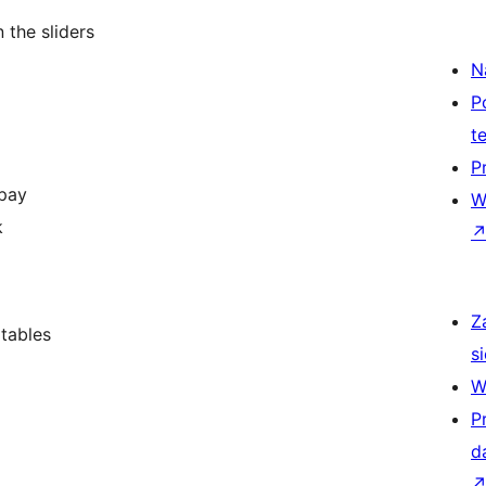
 the sliders
N
P
t
P
 pay
W
k
Z
tables
si
W
P
d