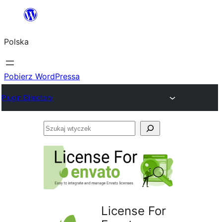
Przejdź
do
Polska
treści
Pobierz WordPressa
Plugin Directory
Szukaj
wtyczek
License For