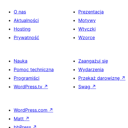
O nas
Prezentacja
Aktualności
Motywy
Hosting
Wtyczki
Prywatność
Wzorce
Nauka
Zaangażuj się
Pomoc techniczna
Wydarzenia
Programiści
Przekaż darowiznę
↗
WordPress.tv
↗
Swag
↗
WordPress.com
↗
Matt
↗
bbPress
↗