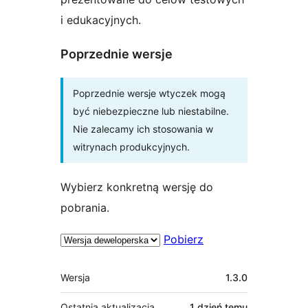
i edukacyjnych.
Poprzednie wersje
Poprzednie wersje wtyczek mogą
być niebezpieczne lub niestabilne.
Nie zalecamy ich stosowania w
witrynach produkcyjnych.
Wybierz konkretną wersję do
pobrania.
Pobierz
Meta
Wersja
1.3.0
Ostatnia aktualizacja
1 dzień
temu