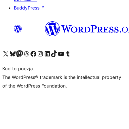
BuddyPress
↗
Odwiedź nasze konto X (dawniej Twitter)
Odwiedź nasze konto Bluesky
Odwiedź nasze konto na Mastodoncie
Odwiedź naszego Threadsa
Odwiedź naszego Facebooka
Odwiedź nasze konto na Instagramie
Odwiedź nasze konto na LinkedIn
Odwiedź naszego TikToka
Odwiedź nasz kanał YouTube
Odwiedź naszego Tumblra
Kod to poezja.
The WordPress® trademark is the intellectual property
of the WordPress Foundation.