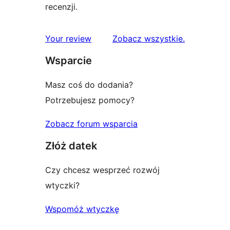
recenzji.
recenzje
Your review
Zobacz wszystkie
.
Wsparcie
Masz coś do dodania?
Potrzebujesz pomocy?
Zobacz forum wsparcia
Złóż datek
Czy chcesz wesprzeć rozwój
wtyczki?
Wspomóż wtyczkę