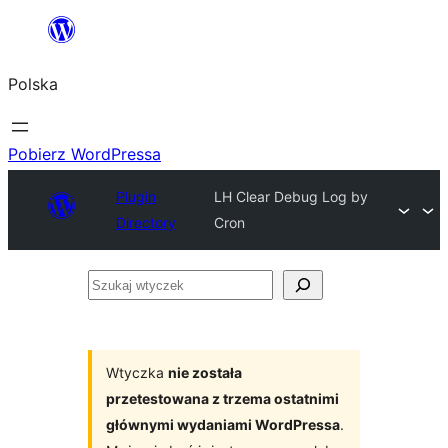
Przejdź
do
Polska
treści
Pobierz WordPressa
Plugin
LH Clear Debug Log by
Directory
Cron
Szukaj
wtyczek
Wtyczka
nie została
przetestowana z trzema ostatnimi
głównymi wydaniami WordPressa
.