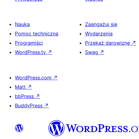
Nauka
Zaangażuj się
Pomoc techniczna
Wydarzenia
Programiści
Przekaż darowiznę
↗
WordPress.tv
↗
Swag
↗
WordPress.com
↗
Matt
↗
bbPress
↗
BuddyPress
↗