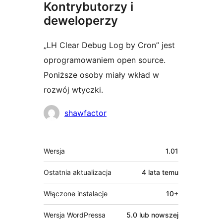
Kontrybutorzy i
deweloperzy
„LH Clear Debug Log by Cron” jest
oprogramowaniem open source.
Poniższe osoby miały wkład w
rozwój wtyczki.
Zaangażowani
shawfactor
Meta
Wersja
1.01
Ostatnia aktualizacja
4 lata
temu
Włączone instalacje
10+
Wersja WordPressa
5.0 lub nowszej