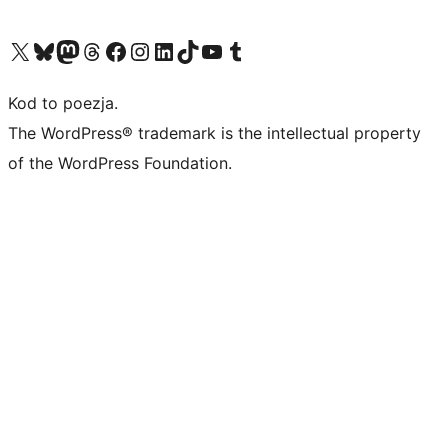
Odwiedź nasze konto X (dawniej Twitter)
Odwiedź nasze konto Bluesky
Odwiedź nasze konto na Mastodoncie
Odwiedź naszego Threadsa
Odwiedź naszego Facebooka
Odwiedź nasze konto na Instagramie
Odwiedź nasze konto na LinkedIn
Odwiedź naszego TikToka
Odwiedź nasz kanał YouTube
Odwiedź naszego Tumblra
Kod to poezja.
The WordPress® trademark is the intellectual property
of the WordPress Foundation.