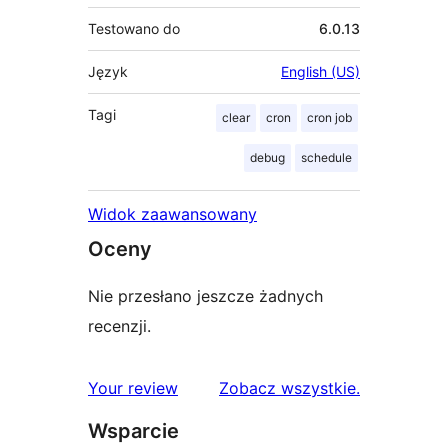
Testowano do
6.0.13
Język
English (US)
Tagi
clear
cron
cron job
debug
schedule
Widok zaawansowany
Oceny
Nie przesłano jeszcze żadnych
recenzji.
recenzje
Your review
Zobacz wszystkie
.
Wsparcie