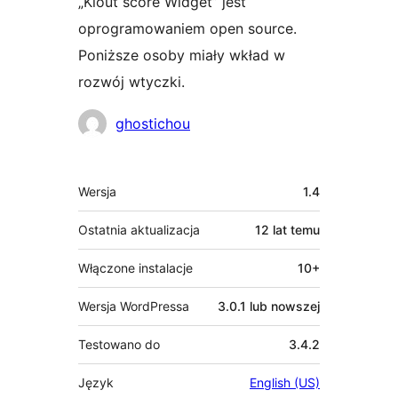
„Klout score Widget” jest
oprogramowaniem open source.
Poniższe osoby miały wkład w
rozwój wtyczki.
Zaangażowani
ghostichou
Meta
Wersja
1.4
Ostatnia aktualizacja
12 lat
temu
Włączone instalacje
10+
Wersja WordPressa
3.0.1 lub nowszej
Testowano do
3.4.2
Język
English (US)