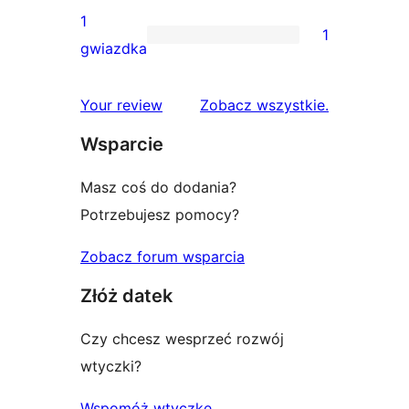
gwiazdkowych
recenzji
1
1
2-
1
gwiazdka
gwiazdkowych
recenzja
1-
recenzje
Your review
Zobacz wszystkie
.
gwiazdkowa
Wsparcie
Masz coś do dodania?
Potrzebujesz pomocy?
Zobacz forum wsparcia
Złóż datek
Czy chcesz wesprzeć rozwój
wtyczki?
Wspomóż wtyczkę