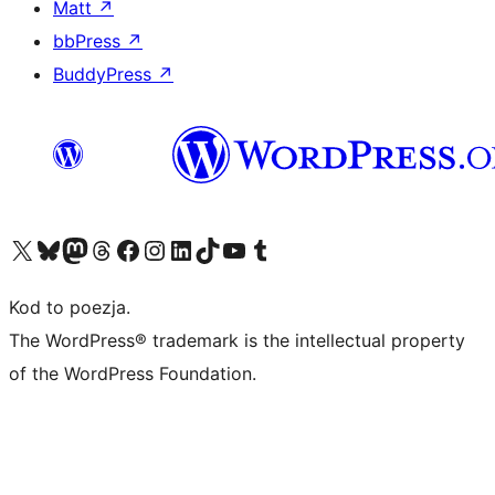
Matt
↗
bbPress
↗
BuddyPress
↗
Odwiedź nasze konto X (dawniej Twitter)
Odwiedź nasze konto Bluesky
Odwiedź nasze konto na Mastodoncie
Odwiedź naszego Threadsa
Odwiedź naszego Facebooka
Odwiedź nasze konto na Instagramie
Odwiedź nasze konto na LinkedIn
Odwiedź naszego TikToka
Odwiedź nasz kanał YouTube
Odwiedź naszego Tumblra
Kod to poezja.
The WordPress® trademark is the intellectual property
of the WordPress Foundation.