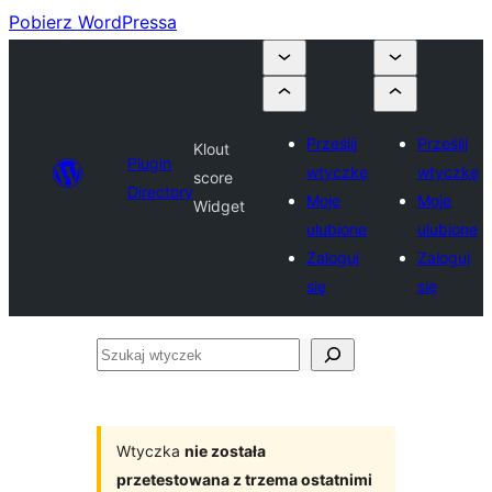
Pobierz WordPressa
Prześlij
Prześlij
Klout
Plugin
wtyczkę
wtyczkę
score
Directory
Moje
Moje
Widget
ulubione
ulubione
Zaloguj
Zaloguj
się
się
Szukaj
wtyczek
Wtyczka
nie została
przetestowana z trzema ostatnimi