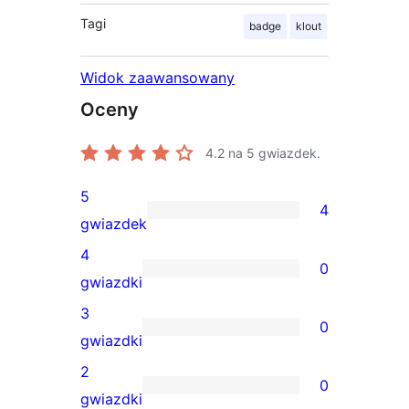
Tagi
badge
klout
Widok zaawansowany
Oceny
4.2
na 5 gwiazdek.
5
4
4
gwiazdek
recenzje
4
0
5-
0
gwiazdki
gwiazdkowe
recenzji
3
0
4-
0
gwiazdki
gwiazdkowych
recenzji
2
0
3-
0
gwiazdki