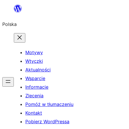
Przejdź
do
Polska
treści
Motywy
Wtyczki
Aktualności
Wsparcie
Informacje
Zlecenia
Pomóż w tłumaczeniu
Kontakt
Pobierz WordPressa