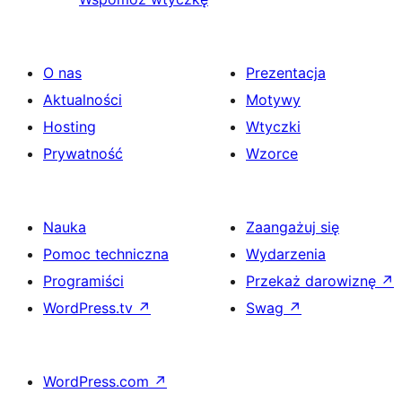
O nas
Prezentacja
Aktualności
Motywy
Hosting
Wtyczki
Prywatność
Wzorce
Nauka
Zaangażuj się
Pomoc techniczna
Wydarzenia
Programiści
Przekaż darowiznę
↗
WordPress.tv
↗
Swag
↗
WordPress.com
↗