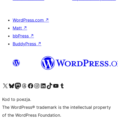
WordPress.com
↗
Matt
↗
bbPress
↗
BuddyPress
↗
Odwiedź nasze konto X (dawniej Twitter)
Odwiedź nasze konto Bluesky
Odwiedź nasze konto na Mastodoncie
Odwiedź naszego Threadsa
Odwiedź naszego Facebooka
Odwiedź nasze konto na Instagramie
Odwiedź nasze konto na LinkedIn
Odwiedź naszego TikToka
Odwiedź nasz kanał YouTube
Odwiedź naszego Tumblra
Kod to poezja.
The WordPress® trademark is the intellectual property
of the WordPress Foundation.