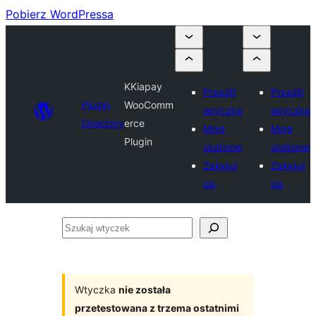
Pobierz WordPressa
KKiapay
Prześlij
Prześlij
Plugin
WooComm
wtyczkę
wtyczkę
Directory
erce
Moje
Moje
Plugin
ulubione
ulubione
Zaloguj
Zaloguj
się
się
Szukaj
wtyczek
Wtyczka
nie została
przetestowana z trzema ostatnimi