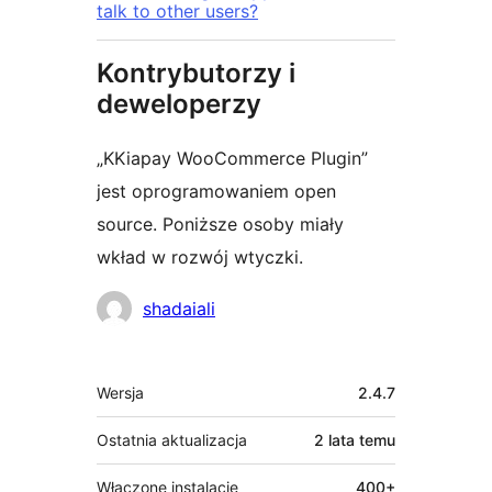
talk to other users?
Kontrybutorzy i
deweloperzy
„KKiapay WooCommerce Plugin”
jest oprogramowaniem open
source. Poniższe osoby miały
wkład w rozwój wtyczki.
Zaangażowani
shadaiali
Meta
Wersja
2.4.7
Ostatnia aktualizacja
2 lata
temu
Włączone instalacje
400+