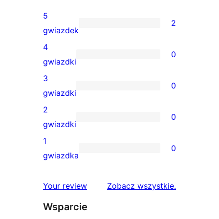
5
2
2
gwiazdek
recenzje
4
0
5-
0
gwiazdki
gwiazdkowe
recenzji
3
0
4-
0
gwiazdki
gwiazdkowych
recenzji
2
0
3-
0
gwiazdki
gwiazdkowych
recenzji
1
0
2-
0
gwiazdka
gwiazdkowych
recenzji
1-
recenzje
Your review
Zobacz wszystkie
.
gwiazdkowych
Wsparcie