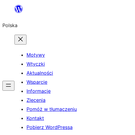
Przejdź
do
Polska
treści
Motywy
Wtyczki
Aktualności
Wsparcie
Informacje
Zlecenia
Pomóż w tłumaczeniu
Kontakt
Pobierz WordPressa