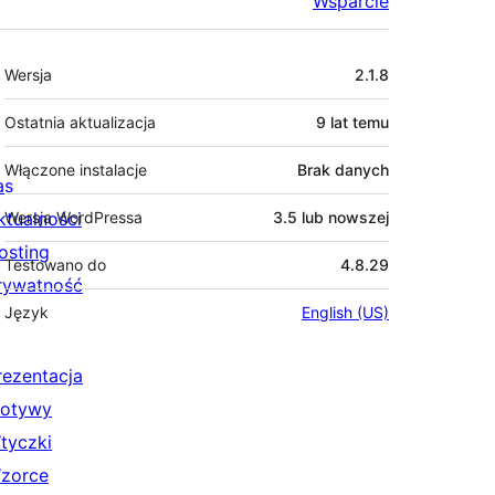
Wsparcie
Meta
Wersja
2.1.8
Ostatnia aktualizacja
9 lat
temu
Włączone instalacje
Brak danych
as
ktualności
Wersja WordPressa
3.5 lub nowszej
osting
Testowano do
4.8.29
rywatność
Język
English (US)
rezentacja
otywy
tyczki
zorce