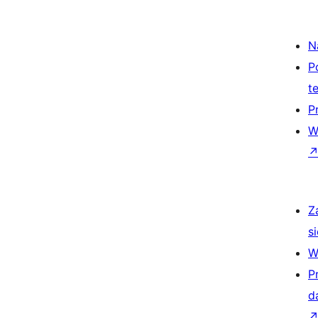
N
P
t
P
W
Z
si
W
P
d