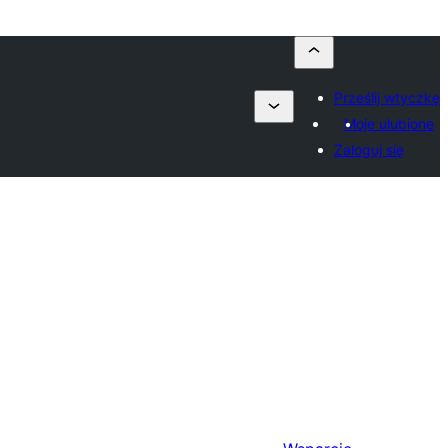
Prześlij wtyczkę
Moje ulubione
Zaloguj się