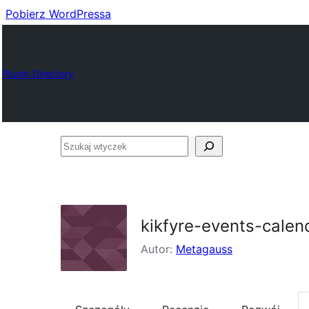
Pobierz WordPressa
Plugin Directory
Szukaj
wtyczek
kikfyre-events-calen
Autor:
Metagauss