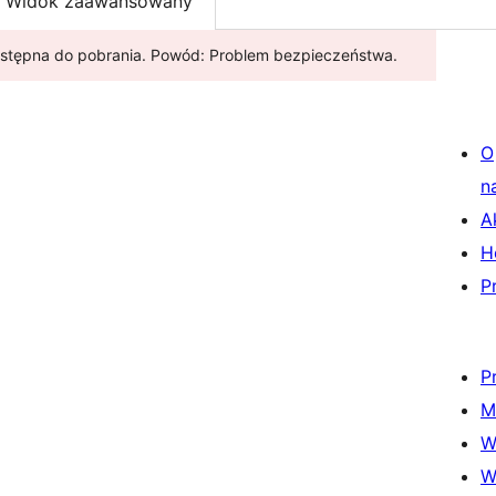
Widok zaawansowany
dostępna do pobrania. Powód: Problem bezpieczeństwa.
O
n
A
H
P
P
M
W
W