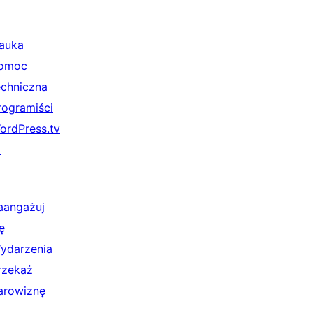
auka
omoc
echniczna
rogramiści
ordPress.tv
↗
aangażuj
ę
ydarzenia
rzekaż
arowiznę
↗