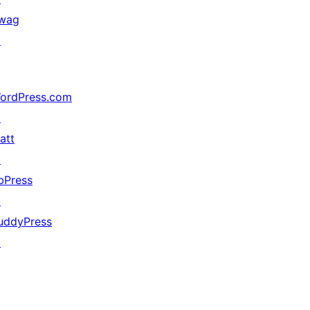
wag
↗
ordPress.com
↗
att
↗
bPress
↗
uddyPress
↗