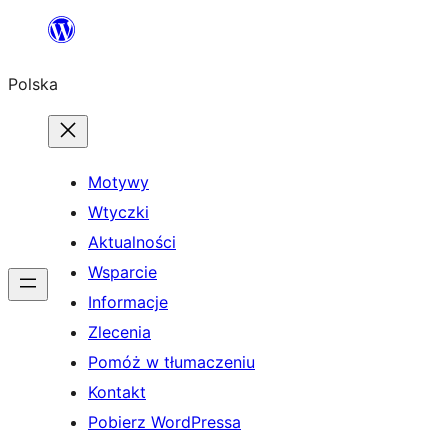
Przejdź
do
Polska
treści
Motywy
Wtyczki
Aktualności
Wsparcie
Informacje
Zlecenia
Pomóż w tłumaczeniu
Kontakt
Pobierz WordPressa