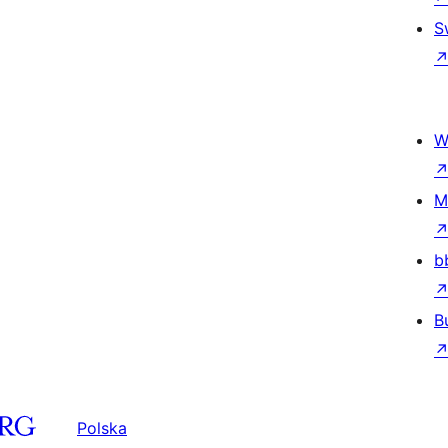
S
W
M
b
B
Polska