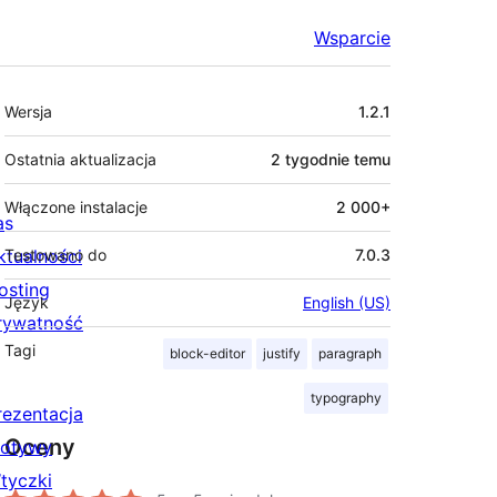
Wsparcie
Meta
Wersja
1.2.1
Ostatnia aktualizacja
2 tygodnie
temu
Włączone instalacje
2 000+
as
ktualności
Testowano do
7.0.3
osting
Język
English (US)
rywatność
Tagi
block-editor
justify
paragraph
typography
rezentacja
Oceny
otywy
tyczki