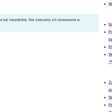
W
lub niestabilne. Nie zalecamy ich stosowania w
N
P
t
P
W
Z
si
W
P