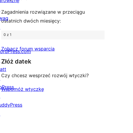
arowiznę
↗
Zagadnienia rozwiązane w przeciągu
wag
ostatnich dwóch miesięcy:
↗
0 z 1
Zobacz forum wsparcia
ordPress.com
↗
Złóż datek
att
Czy chcesz wesprzeć rozwój wtyczki?
↗
bPress
Wspomóż wtyczkę
↗
uddyPress
↗