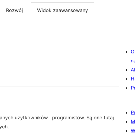
Rozwój
Widok zaawansowany
O
n
A
H
P
P
anych użytkowników i programistów. Są one tutaj
M
ych.
W