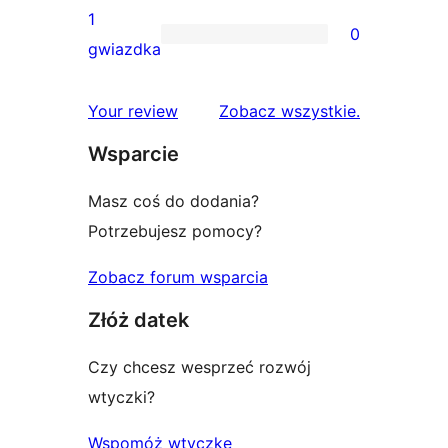
gwiazdkowych
recenzji
1
0
2-
0
gwiazdka
gwiazdkowych
recenzji
1-
recenzje
Your review
Zobacz wszystkie
.
gwiazdkowych
Wsparcie
Masz coś do dodania?
Potrzebujesz pomocy?
Zobacz forum wsparcia
Złóż datek
Czy chcesz wesprzeć rozwój
wtyczki?
Wspomóż wtyczkę