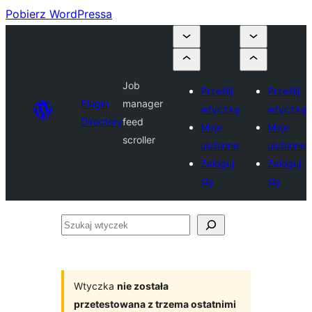
Pobierz WordPressa
Job
Prześlij
Prześlij
Plugin
manager
wtyczkę
wtyczkę
Directory
feed
Moje
Moje
scroller
ulubione
ulubione
Zaloguj
Zaloguj
się
się
Szukaj
wtyczek
Wtyczka
nie została
przetestowana z trzema ostatnimi