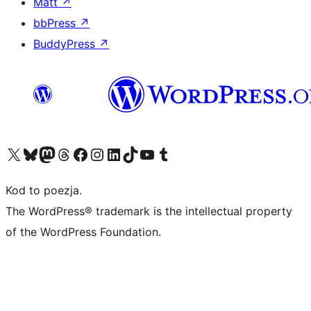
Matt
↗
bbPress
↗
BuddyPress
↗
Odwiedź nasze konto X (dawniej Twitter)
Odwiedź nasze konto Bluesky
Odwiedź nasze konto na Mastodoncie
Odwiedź naszego Threadsa
Odwiedź naszego Facebooka
Odwiedź nasze konto na Instagramie
Odwiedź nasze konto na LinkedIn
Odwiedź naszego TikToka
Odwiedź nasz kanał YouTube
Odwiedź naszego Tumblra
Kod to poezja.
The WordPress® trademark is the intellectual property
of the WordPress Foundation.