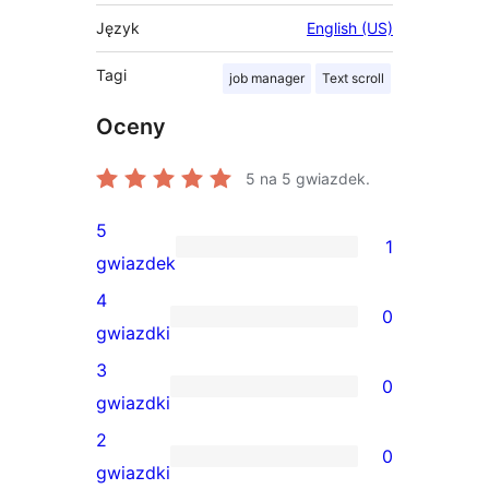
Język
English (US)
Tagi
job manager
Text scroll
Oceny
5
na 5 gwiazdek.
5
1
1
gwiazdek
recenzja
4
0
5-
0
gwiazdki
gwiazdkowa
recenzji
3
0
4-
0
gwiazdki
gwiazdkowych
recenzji
2
0
3-
0
gwiazdki