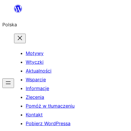
Przejdź
do
Polska
treści
Motywy
Wtyczki
Aktualności
Wsparcie
Informacje
Zlecenia
Pomóż w tłumaczeniu
Kontakt
Pobierz WordPressa