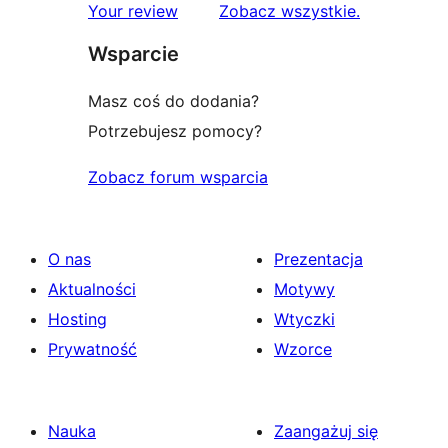
recenzje
Your review
Zobacz wszystkie
.
Wsparcie
Masz coś do dodania?
Potrzebujesz pomocy?
Zobacz forum wsparcia
O nas
Prezentacja
Aktualności
Motywy
Hosting
Wtyczki
Prywatność
Wzorce
Nauka
Zaangażuj się