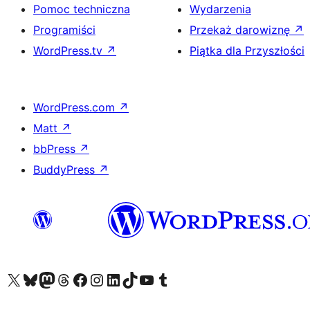
Pomoc techniczna
Wydarzenia
Programiści
Przekaż darowiznę
↗
WordPress.tv
↗
Piątka dla Przyszłości
WordPress.com
↗
Matt
↗
bbPress
↗
BuddyPress
↗
Odwiedź nasze konto X (dawniej Twitter)
Odwiedź nasze konto Bluesky
Odwiedź nasze konto na Mastodoncie
Odwiedź naszego Threadsa
Odwiedź naszego Facebooka
Odwiedź nasze konto na Instagramie
Odwiedź nasze konto na LinkedIn
Odwiedź naszego TikToka
Odwiedź nasz kanał YouTube
Odwiedź naszego Tumblra