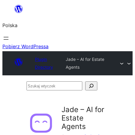
Przejdź
do
Polska
treści
Pobierz WordPressa
Plugin
Jade – AI for Estate
Directory
Agents
Szukaj
wtyczek
Jade – AI for
Estate
Agents