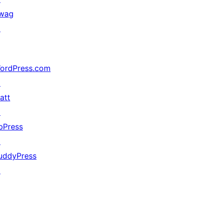
wag
↗
ordPress.com
↗
att
↗
bPress
↗
uddyPress
↗