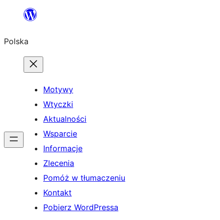
Przejdź
do
Polska
treści
Motywy
Wtyczki
Aktualności
Wsparcie
Informacje
Zlecenia
Pomóż w tłumaczeniu
Kontakt
Pobierz WordPressa