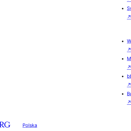
S
W
M
b
B
Polska