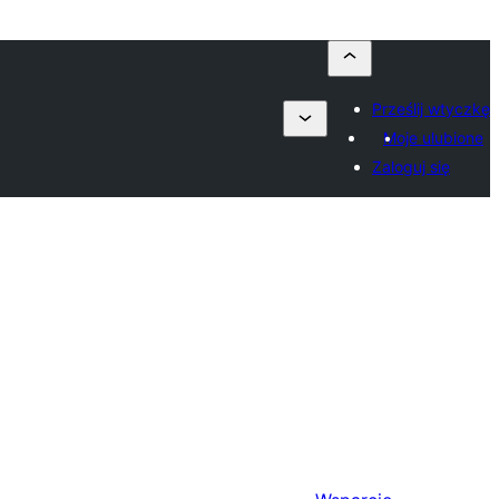
Prześlij wtyczkę
Moje ulubione
Zaloguj się