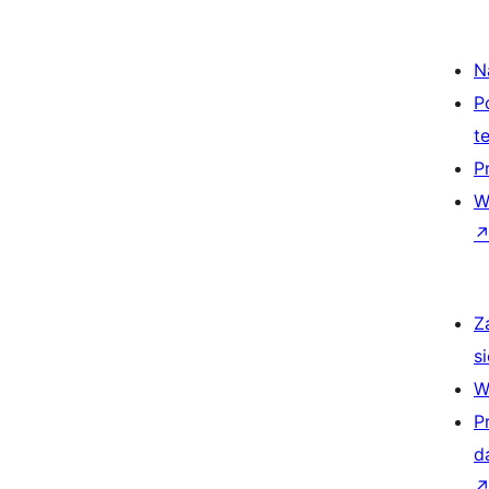
N
P
t
P
W
Z
si
W
P
d