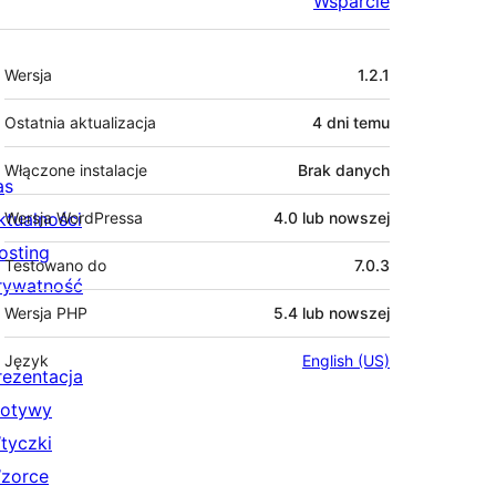
Wsparcie
Meta
Wersja
1.2.1
Ostatnia aktualizacja
4 dni
temu
Włączone instalacje
Brak danych
as
ktualności
Wersja WordPressa
4.0 lub nowszej
osting
Testowano do
7.0.3
rywatność
Wersja PHP
5.4 lub nowszej
Język
English (US)
rezentacja
otywy
tyczki
zorce