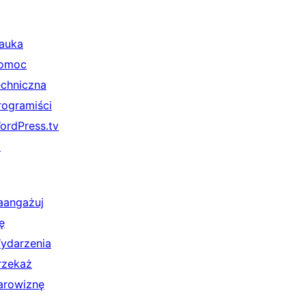
auka
omoc
echniczna
rogramiści
ordPress.tv
↗
aangażuj
ę
ydarzenia
rzekaż
arowiznę
↗