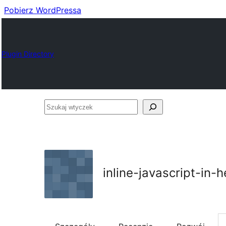
Pobierz WordPressa
Plugin Directory
Szukaj
wtyczek
inline-javascript-in-