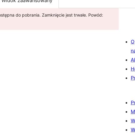
Widok zaawansowany
stępna do pobrania. Zamknięcie jest trwałe. Powód:
O
n
A
H
P
P
M
W
W