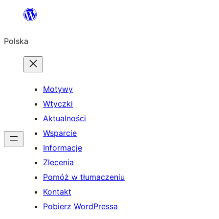
Przejdź
do
Polska
treści
Motywy
Wtyczki
Aktualności
Wsparcie
Informacje
Zlecenia
Pomóż w tłumaczeniu
Kontakt
Pobierz WordPressa