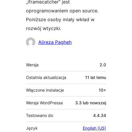
„iframecatcher” jest
oprogramowaniem open source.
Poniższe osoby miały wkład w
rozwój wtyczki.
Zaangażowani
Alireza Pagheh
Meta
Wersja
2.0
Ostatnia aktualizacja
11 lat
temu
Włączone instalacje
10+
Wersja WordPressa
3.3 lub nowszej
Testowano do
4.4.34
Język
English (US)