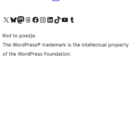
Odwiedź nasze konto X (dawniej Twitter)
Odwiedź nasze konto Bluesky
Odwiedź nasze konto na Mastodoncie
Odwiedź naszego Threadsa
Odwiedź naszego Facebooka
Odwiedź nasze konto na Instagramie
Odwiedź nasze konto na LinkedIn
Odwiedź naszego TikToka
Odwiedź nasz kanał YouTube
Odwiedź naszego Tumblra
Kod to poezja.
The WordPress® trademark is the intellectual property
of the WordPress Foundation.