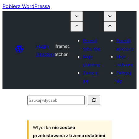
Pobierz WordPressa
Prześlij
Prześlij
Plugin
iframec
wtyczkę
wtyczkę
Directory
atcher
Moje
Moje
ulubione
ulubione
Zaloguj
Zaloguj
się
się
Szukaj
wtyczek
Wtyczka
nie została
przetestowana z trzema ostatnimi