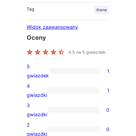
Tag
iframe
Widok zaawansowany
Oceny
4.5
na 5 gwiazdek.
5
1
1
gwiazdek
recenzja
4
1
5-
1
gwiazdki
gwiazdkowa
recenzja
3
0
4-
0
gwiazdki
gwiazdkowa
recenzji
2
0
3-
0
gwiazdki