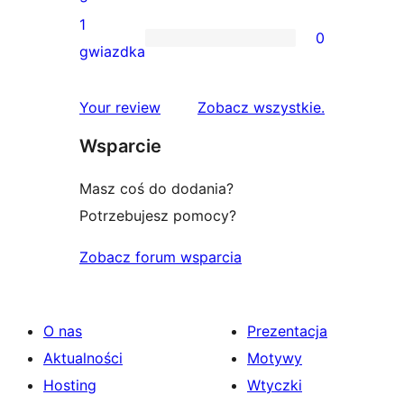
gwiazdkowych
recenzji
1
0
2-
0
gwiazdka
gwiazdkowych
recenzji
1-
recenzje
Your review
Zobacz wszystkie
.
gwiazdkowych
Wsparcie
Masz coś do dodania?
Potrzebujesz pomocy?
Zobacz forum wsparcia
O nas
Prezentacja
Aktualności
Motywy
Hosting
Wtyczki