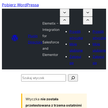
Pobierz WordPressa
Elemetix –
Integration
Prześlij
Prześlij
Plugin
for
wtyczkę
wtyczkę
Directory
Salesforce
Moje
Moje
and
ulubione
ulubione
Elementor
Zaloguj
Zaloguj
się
się
Szukaj
wtyczek
Wtyczka
nie została
przetestowana z trzema ostatnimi