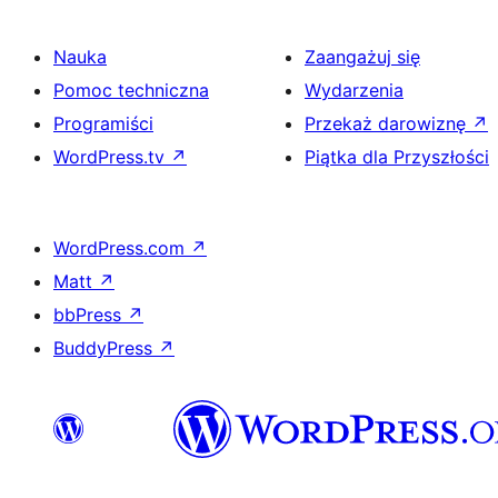
Nauka
Zaangażuj się
Pomoc techniczna
Wydarzenia
Programiści
Przekaż darowiznę
↗
WordPress.tv
↗
Piątka dla Przyszłości
WordPress.com
↗
Matt
↗
bbPress
↗
BuddyPress
↗