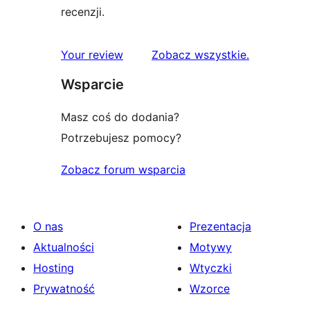
recenzji.
recenzje
Your review
Zobacz wszystkie
.
Wsparcie
Masz coś do dodania?
Potrzebujesz pomocy?
Zobacz forum wsparcia
O nas
Prezentacja
Aktualności
Motywy
Hosting
Wtyczki
Prywatność
Wzorce