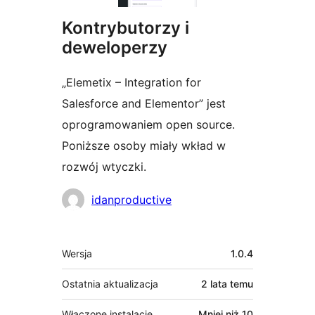
Kontrybutorzy i
deweloperzy
„Elemetix – Integration for
Salesforce and Elementor” jest
oprogramowaniem open source.
Poniższe osoby miały wkład w
rozwój wtyczki.
Zaangażowani
idanproductive
Meta
Wersja
1.0.4
Ostatnia aktualizacja
2 lata
temu
Włączone instalacje
Mniej niż 10