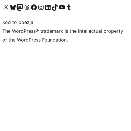
Odwiedź nasze konto X (dawniej Twitter)
Odwiedź nasze konto Bluesky
Odwiedź nasze konto na Mastodoncie
Odwiedź naszego Threadsa
Odwiedź naszego Facebooka
Odwiedź nasze konto na Instagramie
Odwiedź nasze konto na LinkedIn
Odwiedź naszego TikToka
Odwiedź nasz kanał YouTube
Odwiedź naszego Tumblra
Kod to poezja.
The WordPress® trademark is the intellectual property
of the WordPress Foundation.