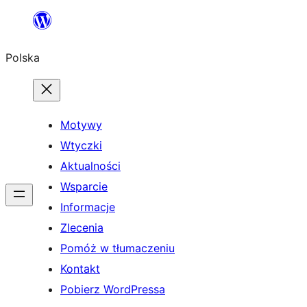
Przejdź
do
Polska
treści
Motywy
Wtyczki
Aktualności
Wsparcie
Informacje
Zlecenia
Pomóż w tłumaczeniu
Kontakt
Pobierz WordPressa