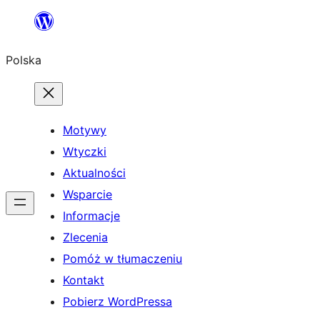
Przejdź
do
Polska
treści
Motywy
Wtyczki
Aktualności
Wsparcie
Informacje
Zlecenia
Pomóż w tłumaczeniu
Kontakt
Pobierz WordPressa