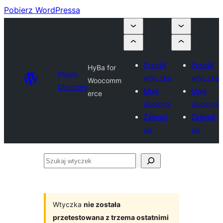
Pobierz WordPressa
Prześlij
Prześlij
HyBa for
Plugin
wtyczkę
wtyczkę
Woocomm
Directory
Moje
Moje
erce
ulubione
ulubione
Zaloguj
Zaloguj
się
się
Szukaj
wtyczek
Wtyczka
nie została
przetestowana z trzema ostatnimi