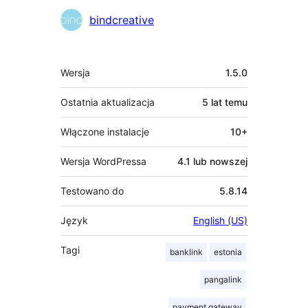
bindcreative
Meta
Wersja
1.5.0
Ostatnia aktualizacja
5 lat
temu
Włączone instalacje
10+
Wersja WordPressa
4.1 lub nowszej
Testowano do
5.8.14
Język
English (US)
Tagi
banklink
estonia
pangalink
payment gateway