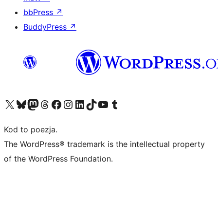
bbPress
↗
BuddyPress
↗
Odwiedź nasze konto X (dawniej Twitter)
Odwiedź nasze konto Bluesky
Odwiedź nasze konto na Mastodoncie
Odwiedź naszego Threadsa
Odwiedź naszego Facebooka
Odwiedź nasze konto na Instagramie
Odwiedź nasze konto na LinkedIn
Odwiedź naszego TikToka
Odwiedź nasz kanał YouTube
Odwiedź naszego Tumblra
Kod to poezja.
The WordPress® trademark is the intellectual property
of the WordPress Foundation.