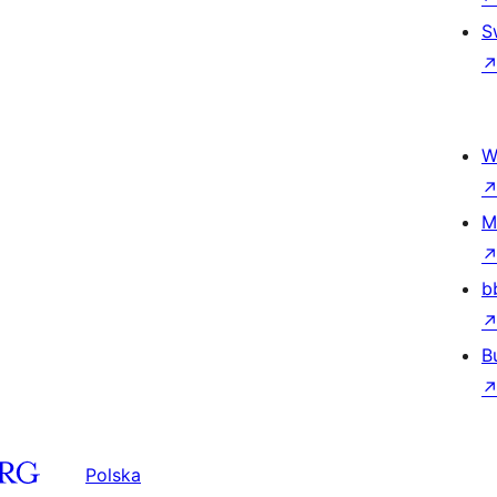
S
W
M
b
B
Polska