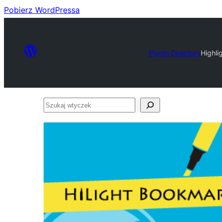
Pobierz WordPressa
Plugin Directory
Highl
Szukaj
wtyczek