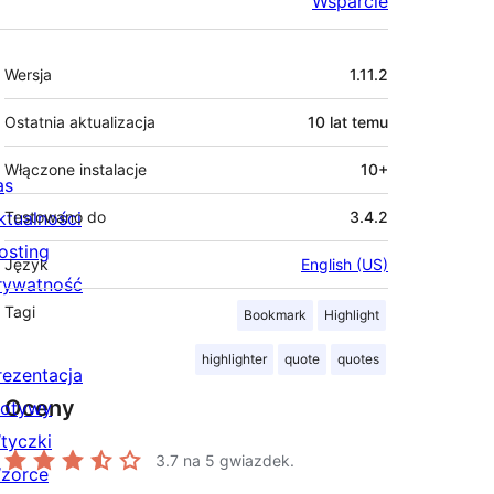
Wsparcie
Meta
Wersja
1.11.2
Ostatnia aktualizacja
10 lat
temu
Włączone instalacje
10+
as
ktualności
Testowano do
3.4.2
osting
Język
English (US)
rywatność
Tagi
Bookmark
Highlight
highlighter
quote
quotes
rezentacja
Oceny
otywy
tyczki
3.7
na 5 gwiazdek.
zorce