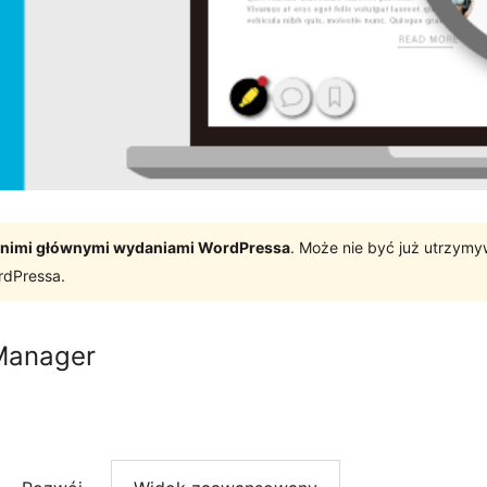
tatnimi głównymi wydaniami WordPressa
. Może nie być już utrzym
rdPressa.
Manager