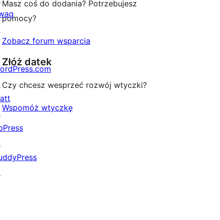
Masz coś do dodania? Potrzebujesz
wag
pomocy?
↗
Zobacz forum wsparcia
Złóż datek
ordPress.com
↗
Czy chcesz wesprzeć rozwój wtyczki?
att
Wspomóż wtyczkę
↗
bPress
↗
uddyPress
↗