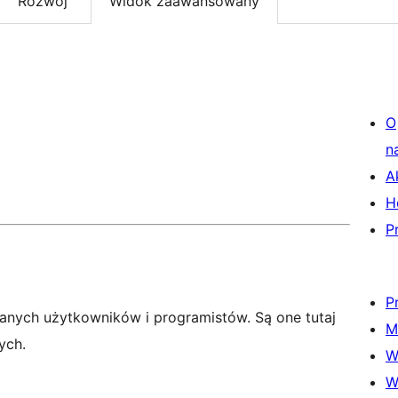
Rozwój
Widok zaawansowany
O
n
A
H
P
P
anych użytkowników i programistów. Są one tutaj
M
ych.
W
W