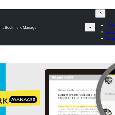
Prześ
ight Bookmark Manager
Moje 
Zalog