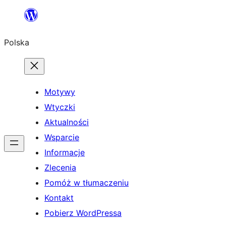
Przejdź
do
Polska
treści
Motywy
Wtyczki
Aktualności
Wsparcie
Informacje
Zlecenia
Pomóż w tłumaczeniu
Kontakt
Pobierz WordPressa