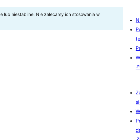
lub niestabilne. Nie zalecamy ich stosowania w
N
P
t
P
W
Z
si
W
P
d