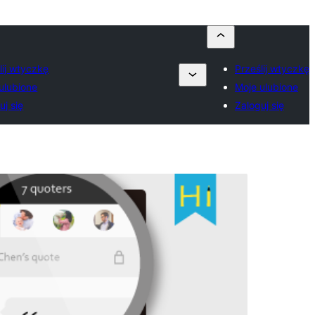
lij wtyczkę
Prześlij wtyczkę
ulubione
Moje ulubione
uj się
Zaloguj się