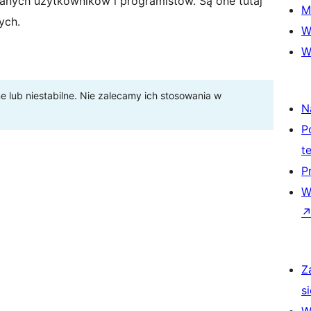
anych użytkowników i programistów. Są one tutaj
M
ych.
W
W
lub niestabilne. Nie zalecamy ich stosowania w
N
P
t
P
W
Z
si