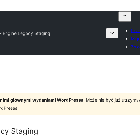
Prze
P Engine Legacy Staging
Moje
Zalo
tatnimi głównymi wydaniami WordPressa
. Może nie być już utrzym
rdPressa.
cy Staging