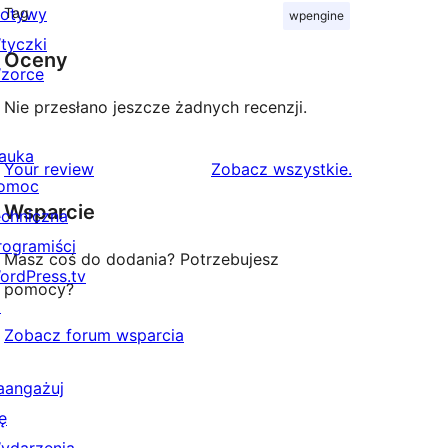
otywy
Tag
wpengine
tyczki
Oceny
zorce
Nie przesłano jeszcze żadnych recenzji.
auka
recenzje
Your review
Zobacz wszystkie
.
omoc
Wsparcie
echniczna
rogramiści
Masz coś do dodania? Potrzebujesz
ordPress.tv
pomocy?
↗
Zobacz forum wsparcia
aangażuj
ę