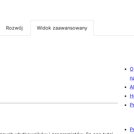
Rozwój
Widok zaawansowany
O
n
A
H
P
P