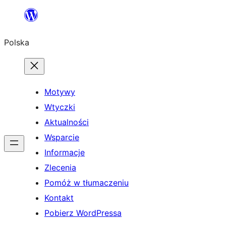
Przejdź
do
Polska
treści
Motywy
Wtyczki
Aktualności
Wsparcie
Informacje
Zlecenia
Pomóż w tłumaczeniu
Kontakt
Pobierz WordPressa