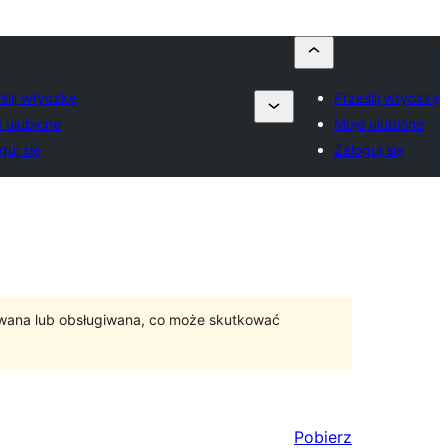
ślij wtyczkę
Prześlij wtyczkę
 ulubione
Moje ulubione
guj się
Zaloguj się
ywana lub obsługiwana, co może skutkować
Pobierz