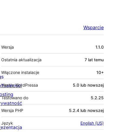
Wsparcie
Meta
Wersja
1.1.0
Ostatnia aktualizacja
7 lat
temu
Włączone instalacje
10+
as
ktualności
Wersja WordPressa
5.0 lub nowszej
osting
Testowano do
5.2.25
rywatność
Wersja PHP
5.2.4 lub nowszej
Język
English (US)
rezentacja