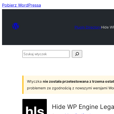
Pobierz WordPressa
Plugin Directory
Hide W
Szukaj
wtyczek
Wtyczka
nie została przetestowana z trzema os
problemem ze zgodnością z nowszymi wersjami Wo
Hide WP Engine Lega