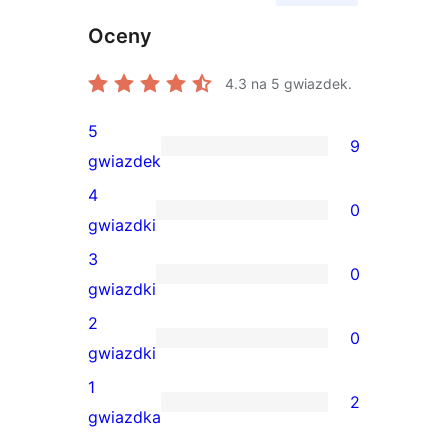
Oceny
4.3
na 5 gwiazdek.
5
9
9
gwiazdek
recenzji
4
0
5-
0
gwiazdki
gwiazdkowych
recenzji
3
0
4-
0
gwiazdki
gwiazdkowych
recenzji
2
0
3-
0
gwiazdki
gwiazdkowych
recenzji
1
2
2-
2
gwiazdka
gwiazdkowych
recenzje