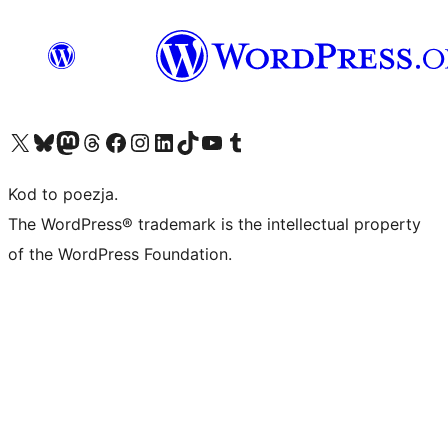
Odwiedź nasze konto X (dawniej Twitter)
Odwiedź nasze konto Bluesky
Odwiedź nasze konto na Mastodoncie
Odwiedź naszego Threadsa
Odwiedź naszego Facebooka
Odwiedź nasze konto na Instagramie
Odwiedź nasze konto na LinkedIn
Odwiedź naszego TikToka
Odwiedź nasz kanał YouTube
Odwiedź naszego Tumblra
Kod to poezja.
The WordPress® trademark is the intellectual property
of the WordPress Foundation.