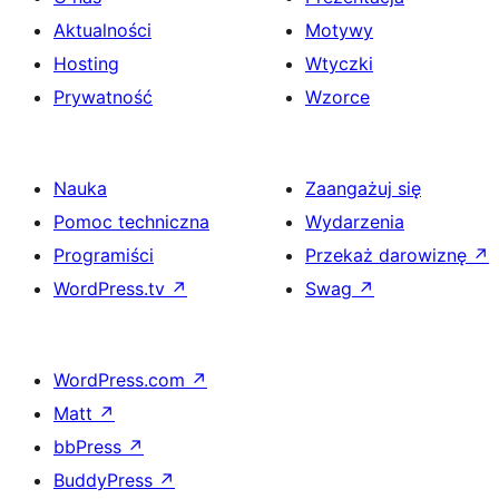
Aktualności
Motywy
Hosting
Wtyczki
Prywatność
Wzorce
Nauka
Zaangażuj się
Pomoc techniczna
Wydarzenia
Programiści
Przekaż darowiznę
↗
WordPress.tv
↗
Swag
↗
WordPress.com
↗
Matt
↗
bbPress
↗
BuddyPress
↗