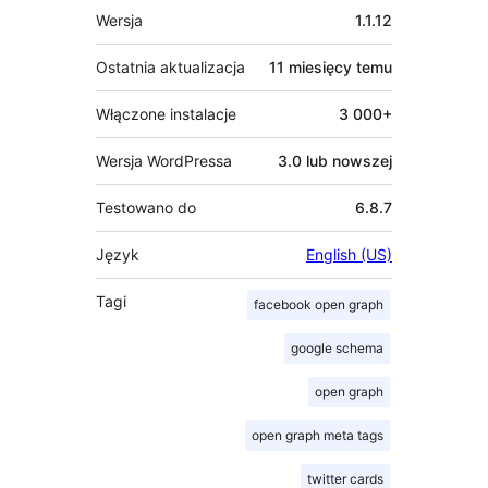
Meta
Wersja
1.1.12
Ostatnia aktualizacja
11 miesięcy
temu
Włączone instalacje
3 000+
Wersja WordPressa
3.0 lub nowszej
Testowano do
6.8.7
Język
English (US)
Tagi
facebook open graph
google schema
open graph
open graph meta tags
twitter cards