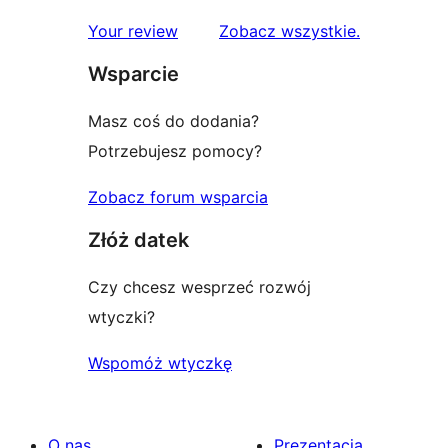
1-
recenzje
Your review
Zobacz wszystkie
.
gwiazdkowe
Wsparcie
Masz coś do dodania?
Potrzebujesz pomocy?
Zobacz forum wsparcia
Złóż datek
Czy chcesz wesprzeć rozwój
wtyczki?
Wspomóż wtyczkę
O nas
Prezentacja