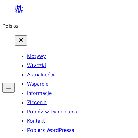
Przejdź
do
Polska
treści
Motywy
Wtyczki
Aktualności
Wsparcie
Informacje
Zlecenia
Pomóż w tłumaczeniu
Kontakt
Pobierz WordPressa