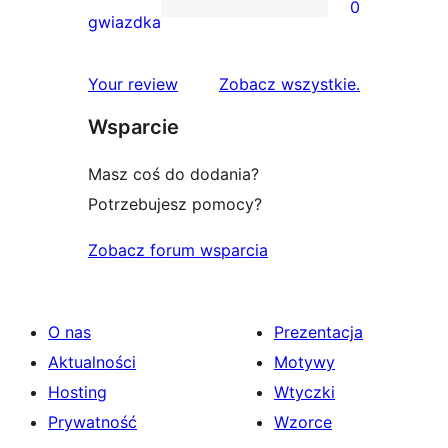
0
2-
0
gwiazdka
gwiazdkowych
recenzji
1-
recenzje
Your review
Zobacz wszystkie
.
gwiazdkowych
Wsparcie
Masz coś do dodania?
Potrzebujesz pomocy?
Zobacz forum wsparcia
O nas
Prezentacja
Aktualności
Motywy
Hosting
Wtyczki
Prywatność
Wzorce