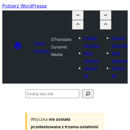
Pobierz WordPressa
Prześlij
Prześlij
GTranslate
Plugin
wtyczkę
wtyczkę
Dynamic
Directory
Moje
Moje
Media
ulubione
ulubione
Zaloguj
Zaloguj
się
się
Szukaj
wtyczek
Wtyczka
nie została
przetestowana z trzema ostatnimi