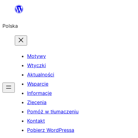
Przejdź
do
Polska
treści
Motywy
Wtyczki
Aktualności
Wsparcie
Informacje
Zlecenia
Pomóż w tłumaczeniu
Kontakt
Pobierz WordPressa