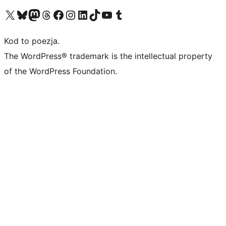
Odwiedź nasze konto X (dawniej Twitter)
Odwiedź nasze konto Bluesky
Odwiedź nasze konto na Mastodoncie
Odwiedź naszego Threadsa
Odwiedź naszego Facebooka
Odwiedź nasze konto na Instagramie
Odwiedź nasze konto na LinkedIn
Odwiedź naszego TikToka
Odwiedź nasz kanał YouTube
Odwiedź naszego Tumblra
Kod to poezja.
The WordPress® trademark is the intellectual property
of the WordPress Foundation.