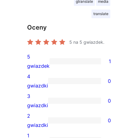
gtranslate
media
translate
Oceny
5
na 5 gwiazdek.
5
1
1
gwiazdek
recenzja
4
0
5-
0
gwiazdki
gwiazdkowa
recenzji
3
0
4-
0
gwiazdki
gwiazdkowych
recenzji
2
0
3-
0
gwiazdki
gwiazdkowych
recenzji
1