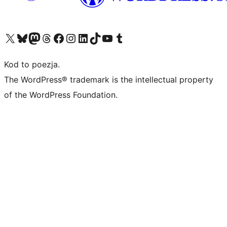
Odwiedź nasze konto X (dawniej Twitter)
Odwiedź nasze konto Bluesky
Odwiedź nasze konto na Mastodoncie
Odwiedź naszego Threadsa
Odwiedź naszego Facebooka
Odwiedź nasze konto na Instagramie
Odwiedź nasze konto na LinkedIn
Odwiedź naszego TikToka
Odwiedź nasz kanał YouTube
Odwiedź naszego Tumblra
Kod to poezja.
The WordPress® trademark is the intellectual property
of the WordPress Foundation.