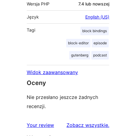
Wersja PHP
7.4 lub nowszej
Język
English (US)
Tagi
block bindings
block-editor
episode
gutenberg
podcast
Widok zaawansowany
Oceny
Nie przesłano jeszcze żadnych
recenzji.
recenzje
Your review
Zobacz wszystkie
.