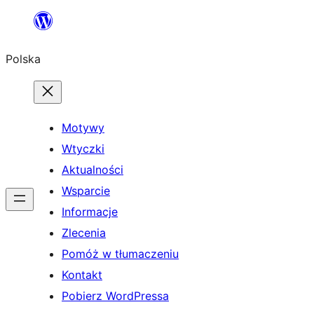
Przejdź
do
Polska
treści
Motywy
Wtyczki
Aktualności
Wsparcie
Informacje
Zlecenia
Pomóż w tłumaczeniu
Kontakt
Pobierz WordPressa