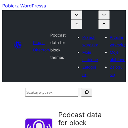
Pobierz WordPressa
Podcast
Prześlij
Prześlij
Plugin
data for
wtyczkę
wtyczkę
Directory
block
Moje
Moje
themes
ulubione
ulubione
Zaloguj
Zaloguj
się
się
Szukaj
wtyczek
Podcast data
for block