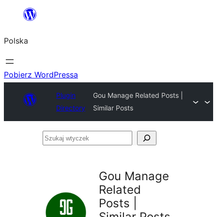
Przejdź
do
Polska
treści
Pobierz WordPressa
Plugin
Gou Manage Related Posts |
Directory
Similar Posts
Szukaj
wtyczek
Gou Manage
Related
Posts |
Similar Posts