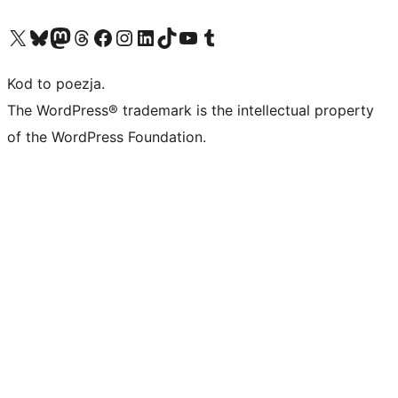
Odwiedź nasze konto X (dawniej Twitter)
Odwiedź nasze konto Bluesky
Odwiedź nasze konto na Mastodoncie
Odwiedź naszego Threadsa
Odwiedź naszego Facebooka
Odwiedź nasze konto na Instagramie
Odwiedź nasze konto na LinkedIn
Odwiedź naszego TikToka
Odwiedź nasz kanał YouTube
Odwiedź naszego Tumblra
Kod to poezja.
The WordPress® trademark is the intellectual property
of the WordPress Foundation.