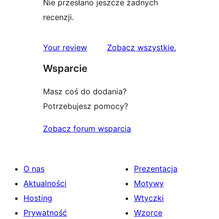
Nie przesłano jeszcze żadnych
recenzji.
recenzje
Your review
Zobacz wszystkie
.
Wsparcie
Masz coś do dodania?
Potrzebujesz pomocy?
Zobacz forum wsparcia
O nas
Prezentacja
Aktualności
Motywy
Hosting
Wtyczki
Prywatność
Wzorce