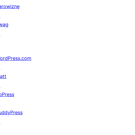
arowiznę
↗
wag
↗
ordPress.com
↗
att
↗
bPress
↗
uddyPress
↗