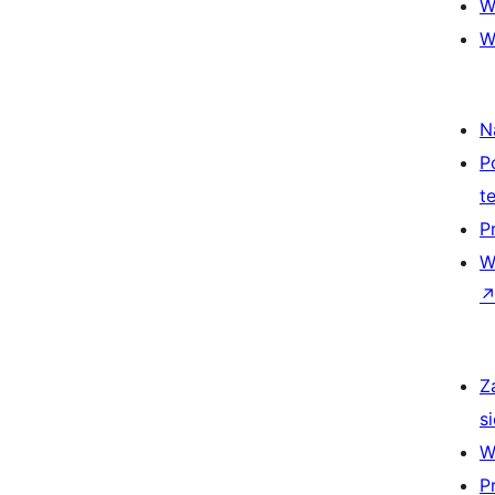
W
W
N
P
t
P
W
Z
si
W
P