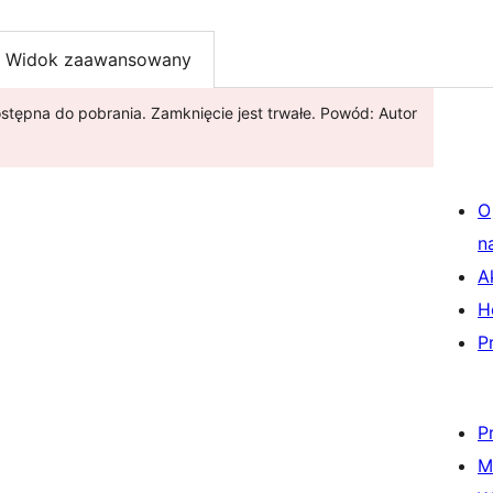
Widok zaawansowany
stępna do pobrania. Zamknięcie jest trwałe. Powód: Autor
O
n
A
H
P
P
M