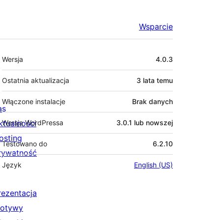
Wsparcie
Meta
Wersja
4.0.3
Ostatnia aktualizacja
3 lata
temu
Włączone instalacje
Brak danych
as
ktualności
Wersja WordPressa
3.0.1 lub nowszej
osting
Testowano do
6.2.10
rywatność
Język
English (US)
rezentacja
otywy