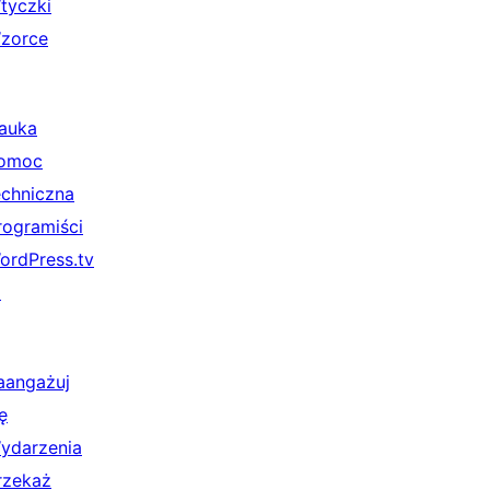
tyczki
zorce
auka
omoc
echniczna
rogramiści
ordPress.tv
↗
aangażuj
ę
ydarzenia
rzekaż