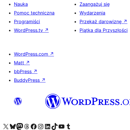
Nauka
Zaangażuj się
Pomoc techniczna
Wydarzenia
Programiści
Przekaż darowiznę
↗
WordPress.tv
↗
Piątka dla Przyszłości
WordPress.com
↗
Matt
↗
bbPress
↗
BuddyPress
↗
Odwiedź nasze konto X (dawniej Twitter)
Odwiedź nasze konto Bluesky
Odwiedź nasze konto na Mastodoncie
Odwiedź naszego Threadsa
Odwiedź naszego Facebooka
Odwiedź nasze konto na Instagramie
Odwiedź nasze konto na LinkedIn
Odwiedź naszego TikToka
Odwiedź nasz kanał YouTube
Odwiedź naszego Tumblra