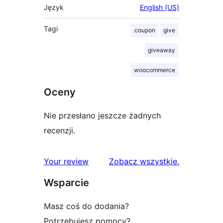
Język
English (US)
Tagi
coupon
give
giveaway
woocommerce
Oceny
Nie przesłano jeszcze żadnych
recenzji.
recenzje
Your review
Zobacz wszystkie
.
Wsparcie
Masz coś do dodania?
Potrzebujesz pomocy?