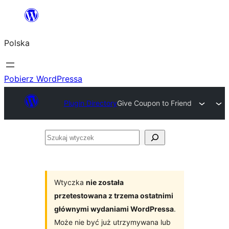
Przejdź
do
Polska
treści
Pobierz WordPressa
Plugin Directory
Give Coupon to Friend
Szukaj
wtyczek
Wtyczka
nie została
przetestowana z trzema ostatnimi
głównymi wydaniami WordPressa
.
Może nie być już utrzymywana lub