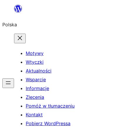
Przejdź
do
Polska
treści
Motywy
Wtyczki
Aktualności
Wsparcie
Informacje
Zlecenia
Pomóż w tłumaczeniu
Kontakt
Pobierz WordPressa