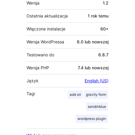
Meta
Wersja
1.2
Ostatnia aktualizacja
1 rok
temu
Włączone instalacje
60+
Wersja WordPressa
6.0 lub nowszej
Testowano do
6.8.7
Wersja PHP
7.4 lub nowszej
Język
English (US)
Tagi
add on
gravity form
sendinblue
wordpress plugin