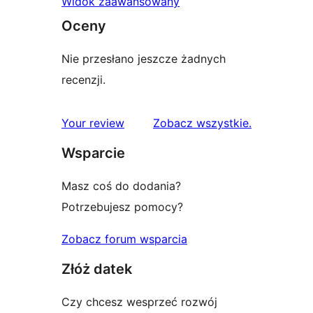
Widok zaawansowany
Oceny
Nie przesłano jeszcze żadnych
recenzji.
recenzje
Your review
Zobacz wszystkie
.
Wsparcie
Masz coś do dodania?
Potrzebujesz pomocy?
Zobacz forum wsparcia
Złóż datek
Czy chcesz wesprzeć rozwój