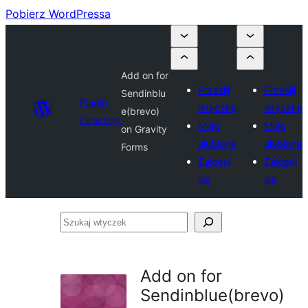
Pobierz WordPressa
Add on for
Prześlij
Prześlij
Sendinblu
Plugin
wtyczkę
wtyczkę
e(brevo)
Directory
Moje
Moje
on Gravity
ulubione
ulubione
Forms
Zaloguj
Zaloguj
się
się
Szukaj
wtyczek
Add on for
Sendinblue(brevo)