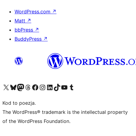
WordPress.com
↗
Matt
↗
bbPress
↗
BuddyPress
↗
Odwiedź nasze konto X (dawniej Twitter)
Odwiedź nasze konto Bluesky
Odwiedź nasze konto na Mastodoncie
Odwiedź naszego Threadsa
Odwiedź naszego Facebooka
Odwiedź nasze konto na Instagramie
Odwiedź nasze konto na LinkedIn
Odwiedź naszego TikToka
Odwiedź nasz kanał YouTube
Odwiedź naszego Tumblra
Kod to poezja.
The WordPress® trademark is the intellectual property
of the WordPress Foundation.