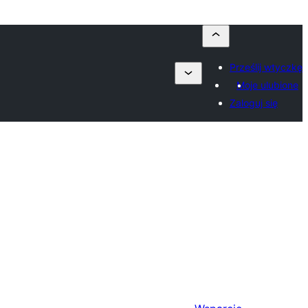
Prześlij wtyczkę
Moje ulubione
Zaloguj się