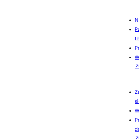
N
P
t
P
W
Z
si
W
P
d