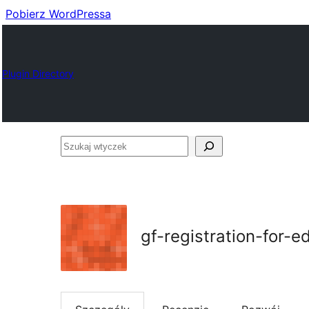
Pobierz WordPressa
Plugin Directory
Szukaj
wtyczek
gf-registration-for-ed