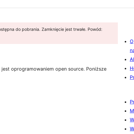
stępna do pobrania. Zamknięcie jest trwałe. Powód:
O
n
A
H
n” jest oprogramowaniem open source. Poniższe
P
P
M
W
W