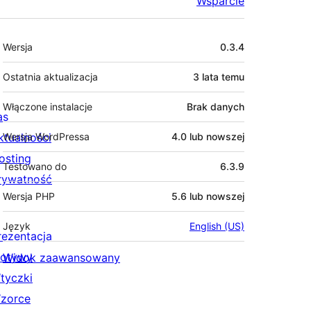
Wsparcie
Meta
Wersja
0.3.4
Ostatnia aktualizacja
3 lata
temu
Włączone instalacje
Brak danych
as
ktualności
Wersja WordPressa
4.0 lub nowszej
osting
Testowano do
6.3.9
rywatność
Wersja PHP
5.6 lub nowszej
Język
English (US)
rezentacja
otywy
Widok zaawansowany
tyczki
zorce