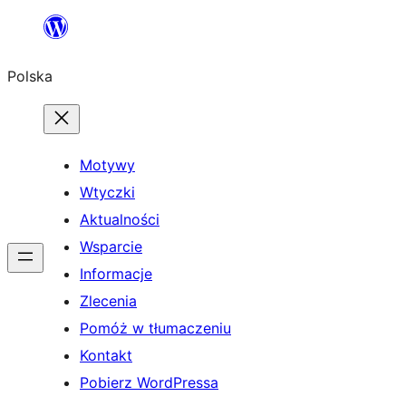
Przejdź
do
Polska
treści
Motywy
Wtyczki
Aktualności
Wsparcie
Informacje
Zlecenia
Pomóż w tłumaczeniu
Kontakt
Pobierz WordPressa