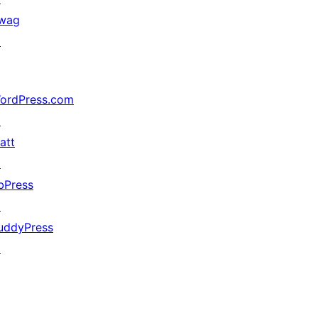
wag
↗
ordPress.com
↗
att
↗
bPress
↗
uddyPress
↗