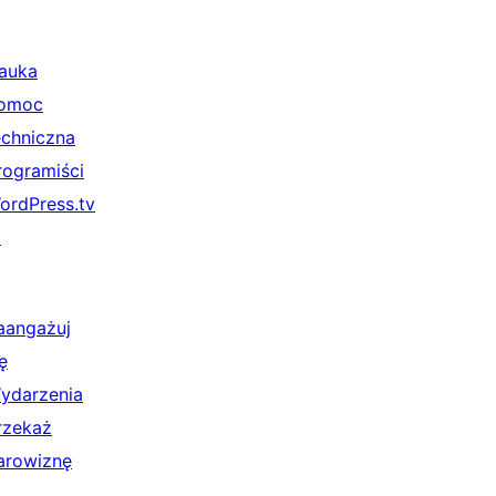
auka
omoc
echniczna
rogramiści
ordPress.tv
↗
aangażuj
ę
ydarzenia
rzekaż
arowiznę
↗