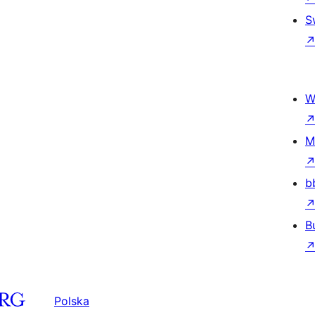
S
W
M
b
B
Polska