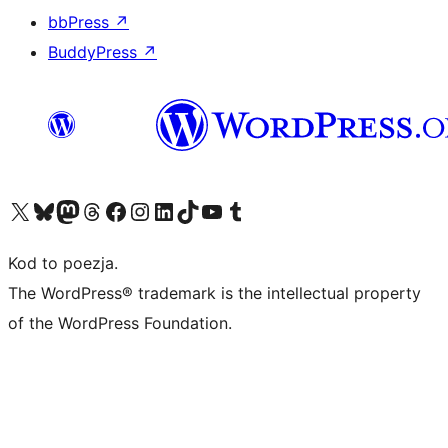
bbPress
↗
BuddyPress
↗
Odwiedź nasze konto X (dawniej Twitter)
Odwiedź nasze konto Bluesky
Odwiedź nasze konto na Mastodoncie
Odwiedź naszego Threadsa
Odwiedź naszego Facebooka
Odwiedź nasze konto na Instagramie
Odwiedź nasze konto na LinkedIn
Odwiedź naszego TikToka
Odwiedź nasz kanał YouTube
Odwiedź naszego Tumblra
Kod to poezja.
The WordPress® trademark is the intellectual property
of the WordPress Foundation.