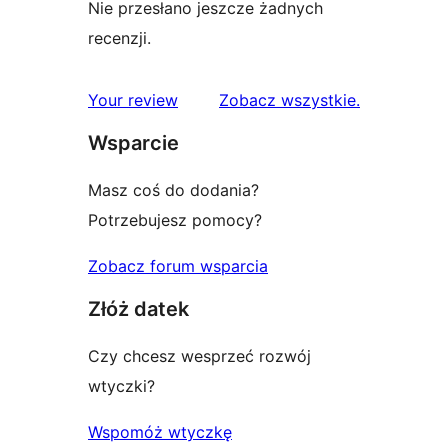
Nie przesłano jeszcze żadnych
recenzji.
recenzje
Your review
Zobacz wszystkie
.
Wsparcie
Masz coś do dodania?
Potrzebujesz pomocy?
Zobacz forum wsparcia
Złóż datek
Czy chcesz wesprzeć rozwój
wtyczki?
Wspomóż wtyczkę