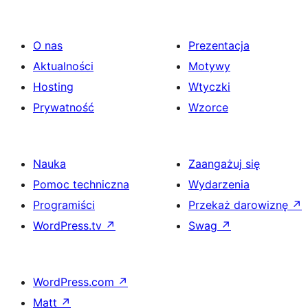
O nas
Prezentacja
Aktualności
Motywy
Hosting
Wtyczki
Prywatność
Wzorce
Nauka
Zaangażuj się
Pomoc techniczna
Wydarzenia
Programiści
Przekaż darowiznę
↗
WordPress.tv
↗
Swag
↗
WordPress.com
↗
Matt
↗