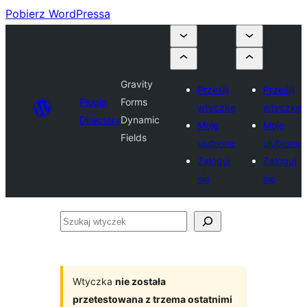
Pobierz WordPressa
Gravity
Prześlij
Prześlij
Plugin
Forms
wtyczkę
wtyczkę
Directory
Dynamic
Moje
Moje
Fields
ulubione
ulubione
Zaloguj
Zaloguj
się
się
Szukaj
wtyczek
Wtyczka
nie została
przetestowana z trzema ostatnimi