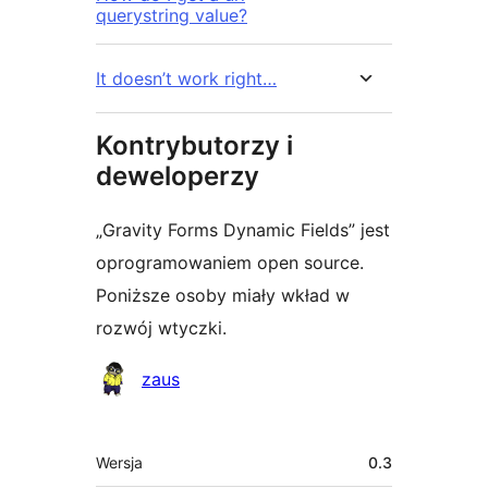
querystring value?
It doesn’t work right…
Kontrybutorzy i
deweloperzy
„Gravity Forms Dynamic Fields” jest
oprogramowaniem open source.
Poniższe osoby miały wkład w
rozwój wtyczki.
Zaangażowani
zaus
Meta
Wersja
0.3