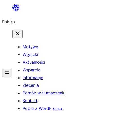
Przejdź
do
Polska
treści
Motywy
Wtyczki
Aktualności
Wsparcie
Informacje
Zlecenia
Pomóż w tłumaczeniu
Kontakt
Pobierz WordPressa