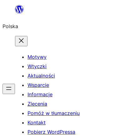
Przejdź
do
Polska
treści
Motywy
Wtyczki
Aktualności
Wsparcie
Informacje
Zlecenia
Pomóż w tłumaczeniu
Kontakt
Pobierz WordPressa