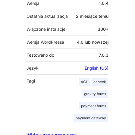
Meta
Wersja
1.0.4
Ostatnia aktualizacja
2 miesiące
temu
Włączone instalacje
300+
Wersja WordPressa
4.0 lub nowszej
Testowano do
7.0.3
Język
English (US)
Tagi
ACH
echeck
gravity forms
payment forms
payment gateway
Widok zaawansowany