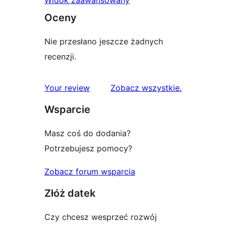
Oceny
Nie przesłano jeszcze żadnych
recenzji.
recenzje
Your review
Zobacz wszystkie
.
Wsparcie
Masz coś do dodania?
Potrzebujesz pomocy?
Zobacz forum wsparcia
Złóż datek
Czy chcesz wesprzeć rozwój