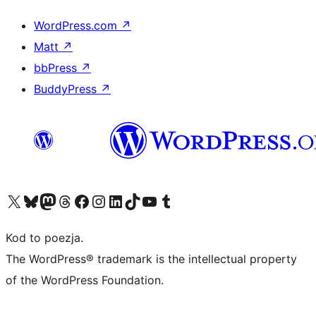
WordPress.com
↗
Matt
↗
bbPress
↗
BuddyPress
↗
Odwiedź nasze konto X (dawniej Twitter)
Odwiedź nasze konto Bluesky
Odwiedź nasze konto na Mastodoncie
Odwiedź naszego Threadsa
Odwiedź naszego Facebooka
Odwiedź nasze konto na Instagramie
Odwiedź nasze konto na LinkedIn
Odwiedź naszego TikToka
Odwiedź nasz kanał YouTube
Odwiedź naszego Tumblra
Kod to poezja.
The WordPress® trademark is the intellectual property
of the WordPress Foundation.