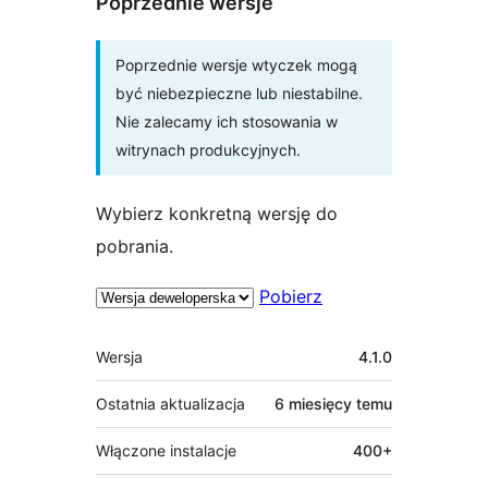
Poprzednie wersje
Poprzednie wersje wtyczek mogą
być niebezpieczne lub niestabilne.
Nie zalecamy ich stosowania w
witrynach produkcyjnych.
Wybierz konkretną wersję do
pobrania.
Pobierz
Meta
Wersja
4.1.0
Ostatnia aktualizacja
6 miesięcy
temu
Włączone instalacje
400+