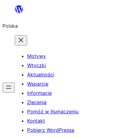
Przejdź
do
Polska
treści
Motywy
Wtyczki
Aktualności
Wsparcie
Informacje
Zlecenia
Pomóż w tłumaczeniu
Kontakt
Pobierz WordPressa