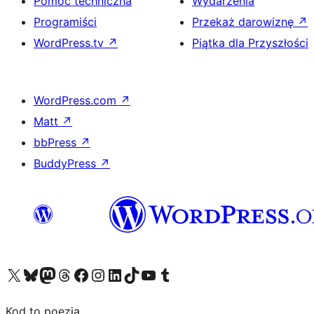
Pomoc techniczna
Wydarzenia
Programiści
Przekaż darowiznę
↗
WordPress.tv
↗
Piątka dla Przyszłości
WordPress.com
↗
Matt
↗
bbPress
↗
BuddyPress
↗
Odwiedź nasze konto X (dawniej Twitter)
Odwiedź nasze konto Bluesky
Odwiedź nasze konto na Mastodoncie
Odwiedź naszego Threadsa
Odwiedź naszego Facebooka
Odwiedź nasze konto na Instagramie
Odwiedź nasze konto na LinkedIn
Odwiedź naszego TikToka
Odwiedź nasz kanał YouTube
Odwiedź naszego Tumblra
Kod to poezja.