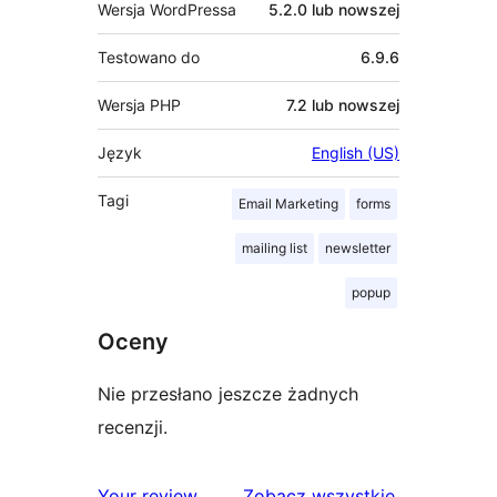
Wersja WordPressa
5.2.0 lub nowszej
Testowano do
6.9.6
Wersja PHP
7.2 lub nowszej
Język
English (US)
Tagi
Email Marketing
forms
mailing list
newsletter
popup
Oceny
Nie przesłano jeszcze żadnych
recenzji.
recenzje
Your review
Zobacz wszystkie
.