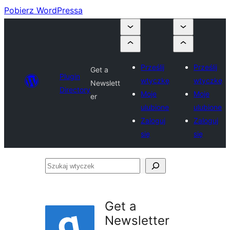
Pobierz WordPressa
Prześlij
Prześlij
Get a
Plugin
wtyczkę
wtyczkę
Newslett
Directory
Moje
Moje
er
ulubione
ulubione
Zaloguj
Zaloguj
się
się
Szukaj
wtyczek
Get a
Newsletter