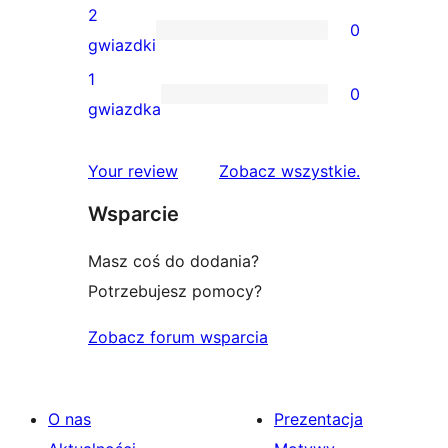
gwiazdkowych
recenzji
2
0
3-
0
gwiazdki
gwiazdkowych
recenzji
1
0
2-
0
gwiazdka
gwiazdkowych
recenzji
1-
recenzje
Your review
Zobacz wszystkie
.
gwiazdkowych
Wsparcie
Masz coś do dodania?
Potrzebujesz pomocy?
Zobacz forum wsparcia
O nas
Prezentacja