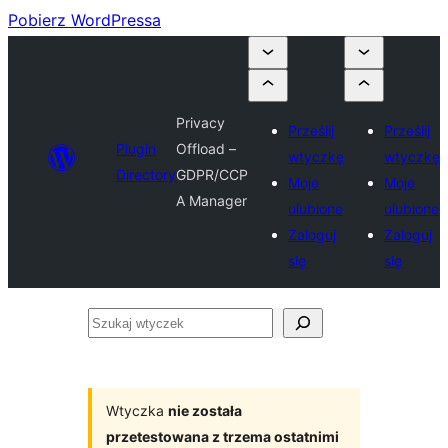
Pobierz WordPressa
Privacy
Prześlij
Prześlij
Plugin
Offload –
wtyczkę
wtyczkę
Directory
GDPR/CCP
Moje
Moje
A Manager
ulubione
ulubione
Zaloguj
Zaloguj
się
się
Szukaj
wtyczek
Wtyczka
nie została
przetestowana z trzema ostatnimi