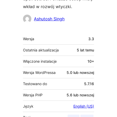
wkład w rozwój wtyczki.
Zaangażowani
Ashutosh Singh
Meta
Wersja
3.3
Ostatnia aktualizacja
5 lat
temu
Włączone instalacje
10+
Wersja WordPressa
5.0 lub nowszej
Testowano do
5.7.16
Wersja PHP
5.6 lub nowszej
Język
English (US)