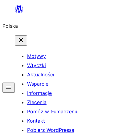
Przejdź
do
Polska
treści
Motywy
Wtyczki
Aktualności
Wsparcie
Informacje
Zlecenia
Pomóż w tłumaczeniu
Kontakt
Pobierz WordPressa