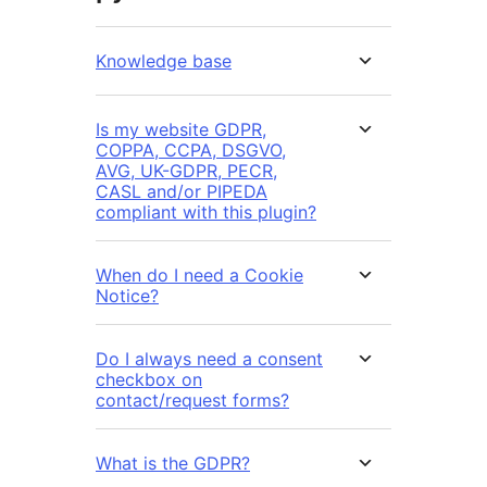
Knowledge base
Is my website GDPR,
COPPA, CCPA, DSGVO,
AVG, UK-GDPR, PECR,
CASL and/or PIPEDA
compliant with this plugin?
When do I need a Cookie
Notice?
Do I always need a consent
checkbox on
contact/request forms?
What is the GDPR?