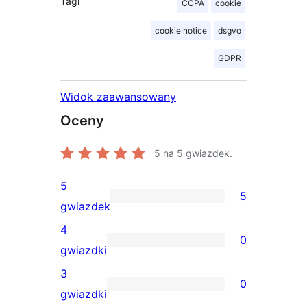
Tagi
CCPA
cookie
cookie notice
dsgvo
GDPR
Widok zaawansowany
Oceny
5
na 5 gwiazdek.
5
5
5
gwiazdek
recenzji
4
0
5-
0
gwiazdki
gwiazdkowych
recenzji
3
0
4-
0
gwiazdki