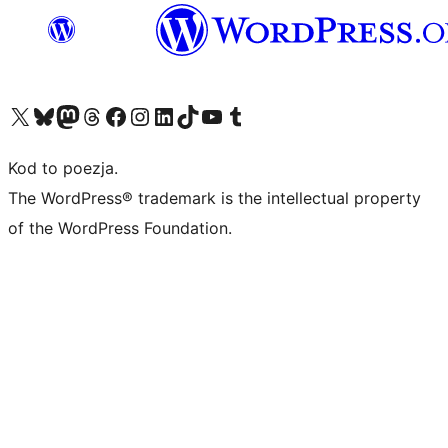
Odwiedź nasze konto X (dawniej Twitter)
Odwiedź nasze konto Bluesky
Odwiedź nasze konto na Mastodoncie
Odwiedź naszego Threadsa
Odwiedź naszego Facebooka
Odwiedź nasze konto na Instagramie
Odwiedź nasze konto na LinkedIn
Odwiedź naszego TikToka
Odwiedź nasz kanał YouTube
Odwiedź naszego Tumblra
Kod to poezja.
The WordPress® trademark is the intellectual property
of the WordPress Foundation.