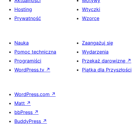
Aktualności
Motywy
Hosting
Wtyczki
Prywatność
Wzorce
Nauka
Zaangażuj się
Pomoc techniczna
Wydarzenia
Programiści
Przekaż darowiznę
↗
WordPress.tv
↗
Piątka dla Przyszłości
WordPress.com
↗
Matt
↗
bbPress
↗
BuddyPress
↗