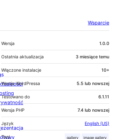
Wsparcie
Meta
Wersja
1.0.0
Ostatnia aktualizacja
3 miesiące
temu
Włączone instalacje
10+
as
ktualności
Wersja WordPressa
5.5 lub nowszej
osting
Testowano do
6.1.11
rywatność
Wersja PHP
7.4 lub nowszej
Język
English (US)
rezentacja
otywy
Tagi
gallery
image gallery