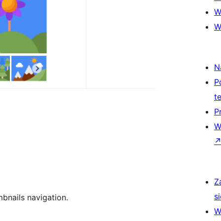
W
W
N
P
t
P
W
Z
si
mbnails navigation.
W