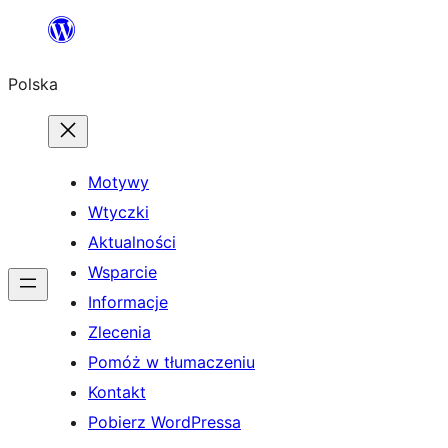
Przejdź
do
Polska
treści
Motywy
Wtyczki
Aktualności
Wsparcie
Informacje
Zlecenia
Pomóż w tłumaczeniu
Kontakt
Pobierz WordPressa