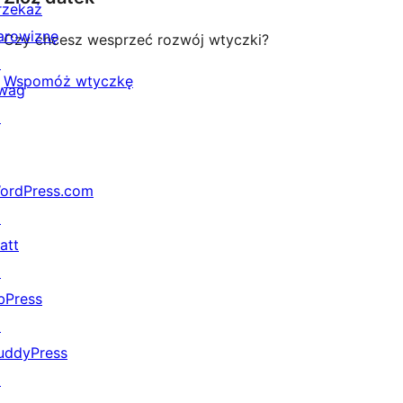
rzekaż
arowiznę
Czy chcesz wesprzeć rozwój wtyczki?
↗
Wspomóż wtyczkę
wag
↗
ordPress.com
↗
att
↗
bPress
↗
uddyPress
↗