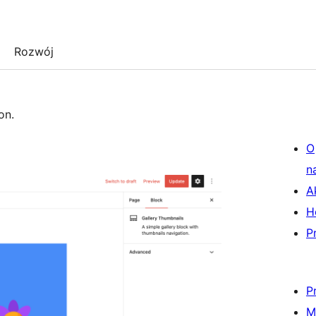
Rozwój
on.
O
n
A
H
P
P
M