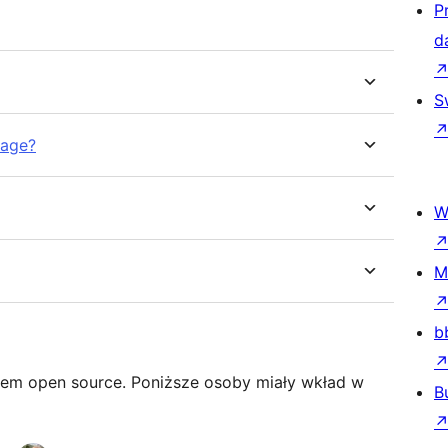
P
d
S
uage?
W
M
b
iem open source. Poniższe osoby miały wkład w
B