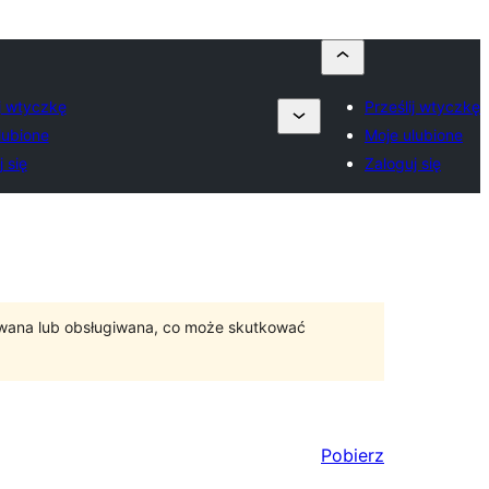
ij wtyczkę
Prześlij wtyczkę
lubione
Moje ulubione
 się
Zaloguj się
ywana lub obsługiwana, co może skutkować
Pobierz