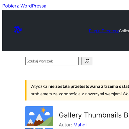
Pobierz WordPressa
Plugin Directory
Galle
Szukaj
wtyczek
Wtyczka
nie została przetestowana z trzema os
problemem ze zgodnością z nowszymi wersjami Wo
Gallery Thumbnails B
Autor:
Mahdi