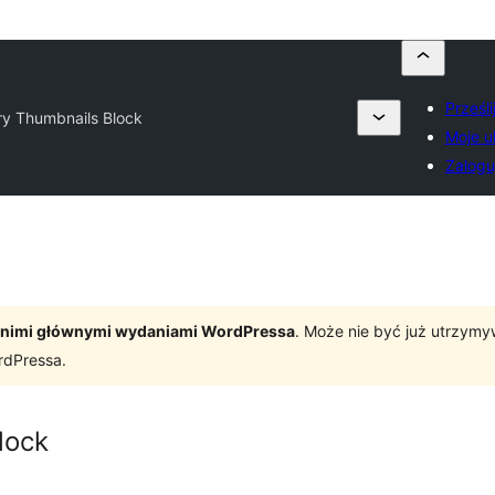
Prześl
ry Thumbnails Block
Moje u
Zaloguj
tatnimi głównymi wydaniami WordPressa
. Może nie być już utrzym
rdPressa.
lock