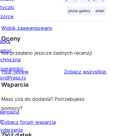
tyczki
photo gallery
slider
zorce
Widok zaawansowany
Oceny
auka
omoc
Nie przesłano jeszcze żadnych recenzji.
echniczna
rogramiści
recenzje
Your review
Zobacz wszystkie
.
ordPress.tv
Wsparcie
↗
Masz coś do dodania? Potrzebujesz
pomocy?
aangażuj
ę
Zobacz forum wsparcia
ydarzenia
Złóż datek