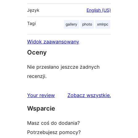
Język
English (US)
Tagi
gallery
photo
xmlrpc
Widok zaawansowany
Oceny
Nie przesłano jeszcze żadnych
recenzji.
recenzje
Your review
Zobacz wszystkie
.
Wsparcie
Masz coś do dodania?
Potrzebujesz pomocy?