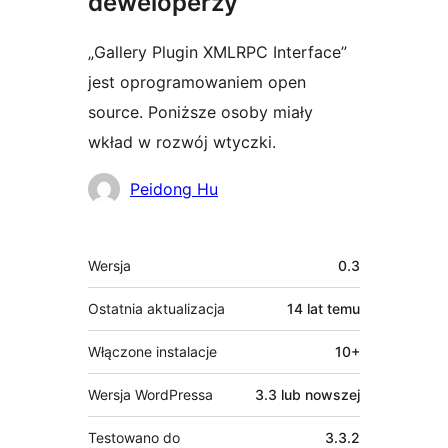
deweloperzy
„Gallery Plugin XMLRPC Interface”
jest oprogramowaniem open
source. Poniższe osoby miały
wkład w rozwój wtyczki.
Zaangażowani
Peidong Hu
Meta
Wersja
0.3
Ostatnia aktualizacja
14 lat
temu
Włączone instalacje
10+
Wersja WordPressa
3.3 lub nowszej
Testowano do
3.3.2