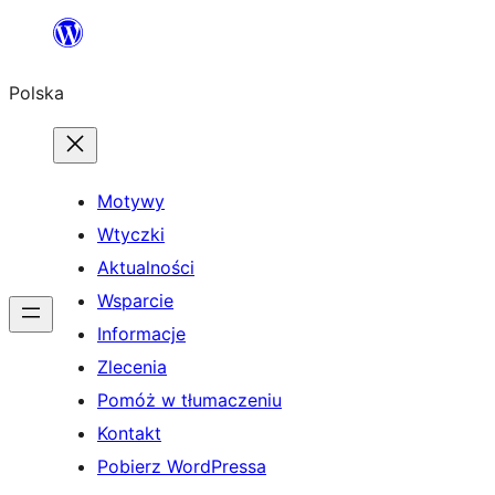
Przejdź
do
Polska
treści
Motywy
Wtyczki
Aktualności
Wsparcie
Informacje
Zlecenia
Pomóż w tłumaczeniu
Kontakt
Pobierz WordPressa