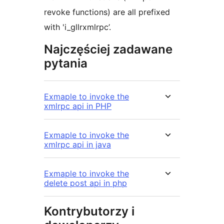
revoke functions) are all prefixed
with 'i_gllrxmlrpc’.
Najczęściej zadawane
pytania
Exmaple to invoke the
xmlrpc api in PHP
Exmaple to invoke the
xmlrpc api in java
Exmaple to invoke the
delete post api in php
Kontrybutorzy i