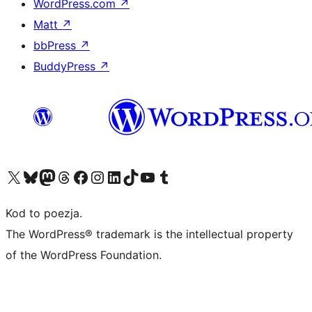
WordPress.com
↗
Matt
↗
bbPress
↗
BuddyPress
↗
Odwiedź nasze konto X (dawniej Twitter)
Odwiedź nasze konto Bluesky
Odwiedź nasze konto na Mastodoncie
Odwiedź naszego Threadsa
Odwiedź naszego Facebooka
Odwiedź nasze konto na Instagramie
Odwiedź nasze konto na LinkedIn
Odwiedź naszego TikToka
Odwiedź nasz kanał YouTube
Odwiedź naszego Tumblra
Kod to poezja.
The WordPress® trademark is the intellectual property
of the WordPress Foundation.