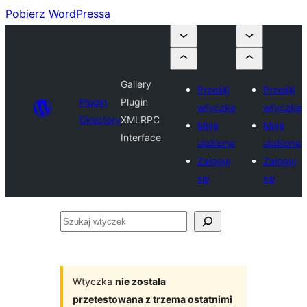
Pobierz WordPressa
Gallery
Prześlij
Prześlij
Plugin
Plugin
wtyczkę
wtyczkę
Directory
XMLRPC
Moje
Moje
Interface
ulubione
ulubione
Zaloguj
Zaloguj
się
się
Szukaj
wtyczek
Wtyczka
nie została
przetestowana z trzema ostatnimi